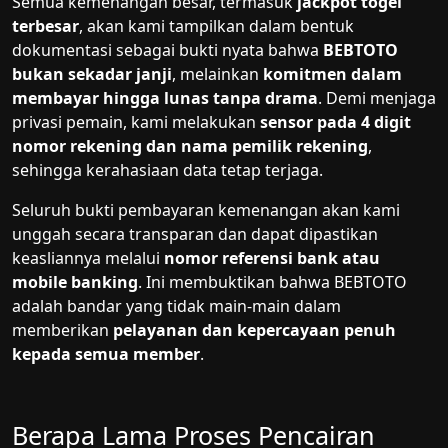
Semua kemenangan besar, termasuk
jackpot togel
terbesar
, akan kami tampilkan dalam bentuk
dokumentasi sebagai bukti nyata bahwa
BEBTOTO
bukan sekadar janji
, melainkan
komitmen dalam
membayar hingga lunas tanpa drama
. Demi menjaga
privasi pemain, kami melakukan
sensor pada 4 digit
nomor rekening dan nama pemilik rekening
,
sehingga kerahasiaan data tetap terjaga.
Seluruh bukti pembayaran kemenangan akan kami
unggah secara transparan dan dapat dipastikan
keasliannya melalui
nomor referensi bank atau
mobile banking
. Ini membuktikan bahwa BEBTOTO
adalah bandar yang tidak main-main dalam
memberikan
pelayanan dan kepercayaan penuh
kepada semua member
.
Berapa Lama Proses Pencairan