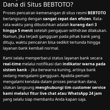
Dana di Situs BEBTOTO?
Proses pencairan kemenangan di situs resmi
BEBTOTO
berlangsung dengan
sangat cepat dan efisien
. Rata-
rata waktu yang dibutuhkan adalah
kurang dari 3
hingga 5 menit
setelah pengajuan withdraw dilakukan.
Namun, jika terjadi gangguan pada pihak bank yang
dituju, waktu pencairan bisa sedikit tertunda hingga
layanan bank kembali normal.
Kami selalu memperbarui status layanan bank secara
real-time
melalui notifikasi dan
indikator warna pada
sistem bank
– jika berwarna kuning, artinya bank
sedang mengalami gangguan. Apabila pemain
mengalami kendala dalam proses penarikan dana,
silakan langsung
menghubungi tim customer service
kami melalui fitur live chat atau WhatsApp 24 jam
yang selalu siap membantu Anda kapan saja.