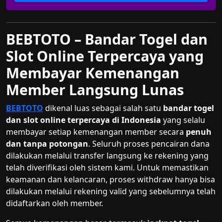
BEBTOTO – Bandar Togel dan
Slot Online Terpercaya yang
Membayar Kemenangan
Member Langsung Lunas
BEBTOTO
dikenal luas sebagai salah satu
bandar togel
dan slot online terpercaya di Indonesia
yang selalu
membayar setiap kemenangan member secara
penuh
dan tanpa potongan
. Seluruh proses pencairan dana
dilakukan melalui transfer langsung ke rekening yang
telah diverifikasi oleh sistem kami. Untuk memastikan
keamanan dan kelancaran, proses withdraw hanya bisa
dilakukan melalui rekening valid yang sebelumnya telah
didaftarkan oleh member.