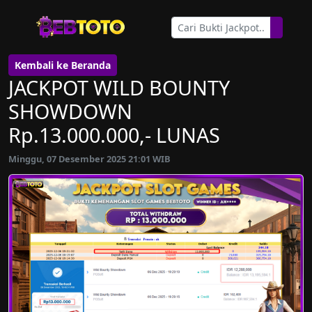
Kembali ke Beranda
JACKPOT WILD BOUNTY
SHOWDOWN
Rp.13.000.000,- LUNAS
Minggu, 07 Desember 2025 21:01 WIB