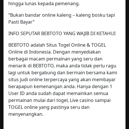
hingga lunas kepada pemenang.
“Bukan bandar online kaleng – kaleng bosku tapi
Pasti Bayar”
INFO SEPUTAR BEBTOTO YANG WAJIB DI KETAHUI
BEBTOTO adalah Situs Togel Online & TOGEL
Online di Indonesia. Dengan menyediakan
berbagai macam permainan yang seru dan
menarik di BEBTOTO, maka anda tidak perlu ragu
lagi untuk bergabung dan bermain bersama kami
situs judi online terpercaya yang akan membayar
berapapun kemenangan anda. Hanya dengan 1
User ID anda sudah dapat memainkan semua
permainan mulai dari togel, Live casino sampai
TOGEL online yang pastinya seru dan
menyenangkan.