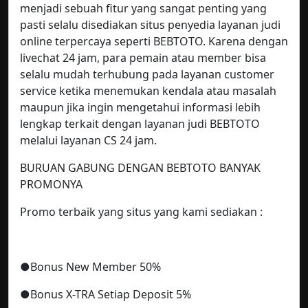
menjadi sebuah fitur yang sangat penting yang
pasti selalu disediakan situs penyedia layanan judi
online terpercaya seperti BEBTOTO. Karena dengan
livechat 24 jam, para pemain atau member bisa
selalu mudah terhubung pada layanan customer
service ketika menemukan kendala atau masalah
maupun jika ingin mengetahui informasi lebih
lengkap terkait dengan layanan judi BEBTOTO
melalui layanan CS 24 jam.
BURUAN GABUNG DENGAN BEBTOTO BANYAK
PROMONYA
Promo terbaik yang situs yang kami sediakan :
●Bonus New Member 50%
●Bonus X-TRA Setiap Deposit 5%