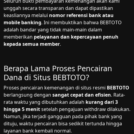
Seluruh bukti pembayaran kemenangan akan kami
unggah secara transparan dan dapat dipastikan
keasliannya melalui
nomor referensi bank atau
mobile banking
. Ini membuktikan bahwa BEBTOTO
adalah bandar yang tidak main-main dalam
memberikan
pelayanan dan kepercayaan penuh
kepada semua member
.
Berapa Lama Proses Pencairan
Dana di Situs BEBTOTO?
Proses pencairan kemenangan di situs resmi
BEBTOTO
berlangsung dengan
sangat cepat dan efisien
. Rata-
rata waktu yang dibutuhkan adalah
kurang dari 3
hingga 5 menit
setelah pengajuan withdraw dilakukan.
Namun, jika terjadi gangguan pada pihak bank yang
dituju, waktu pencairan bisa sedikit tertunda hingga
layanan bank kembali normal.