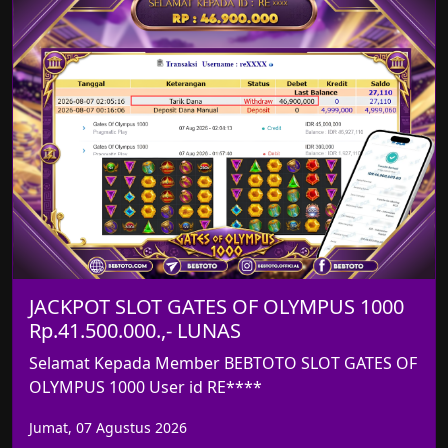
JACKPOT SLOT GATES OF OLYMPUS 1000
Rp.41.500.000.,- LUNAS
Selamat Kepada Member BEBTOTO SLOT GATES OF
OLYMPUS 1000 User id RE****
Jumat, 07 Agustus 2026