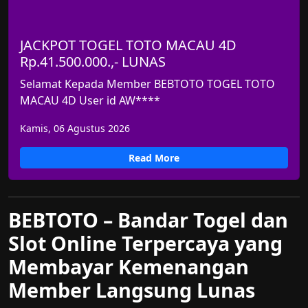
JACKPOT TOGEL TOTO MACAU 4D
Rp.41.500.000.,- LUNAS
Selamat Kepada Member BEBTOTO TOGEL TOTO
MACAU 4D User id AW****
Kamis, 06 Agustus 2026
Read More
BEBTOTO – Bandar Togel dan
Slot Online Terpercaya yang
Membayar Kemenangan
Member Langsung Lunas