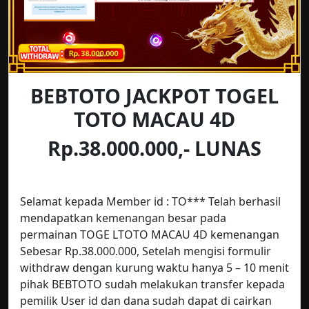
BEBTOTO JACKPOT TOGEL
TOTO MACAU 4D
Rp.38.000.000,- LUNAS
Selamat kepada Member id : TO*** Telah berhasil
mendapatkan kemenangan besar pada
permainan TOGE LTOTO MACAU 4D kemenangan
Sebesar Rp.38.000.000, Setelah mengisi formulir
withdraw dengan kurung waktu hanya 5 – 10 menit
pihak BEBTOTO sudah melakukan transfer kepada
pemilik User id dan dana sudah dapat di cairkan