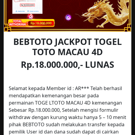
BEBTOTO JACKPOT TOGEL
TOTO MACAU 4D
Rp.18.000.000,- LUNAS
Selamat kepada Member id : AR*** Telah berhasil
mendapatkan kemenangan besar pada
permainan TOGE LTOTO MACAU 4D kemenangan
Sebesar Rp.18.000.000, Setelah mengisi formulir
withdraw dengan kurung waktu hanya 5 – 10 menit
pihak BEBTOTO sudah melakukan transfer kepada
pemilik User id dan dana sudah dapat di cairkan