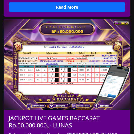
Read More
JACKPOT LIVE GAMES BACCARAT
Rp.50.000.000.,- LUNAS