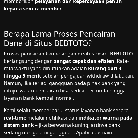
memberikan
pelayanan dan kepercayaan penuh
kepada semua member
.
Berapa Lama Proses Pencairan
Dana di Situs BEBTOTO?
Proses pencairan kemenangan di situs resmi
BEBTOTO
berlangsung dengan
sangat cepat dan efisien
. Rata-
rata waktu yang dibutuhkan adalah
kurang dari 3
hingga 5 menit
setelah pengajuan withdraw dilakukan.
Namun, jika terjadi gangguan pada pihak bank yang
dituju, waktu pencairan bisa sedikit tertunda hingga
layanan bank kembali normal.
Kami selalu memperbarui status layanan bank secara
real-time
melalui notifikasi dan
indikator warna pada
sistem bank
– jika berwarna kuning, artinya bank
sedang mengalami gangguan. Apabila pemain