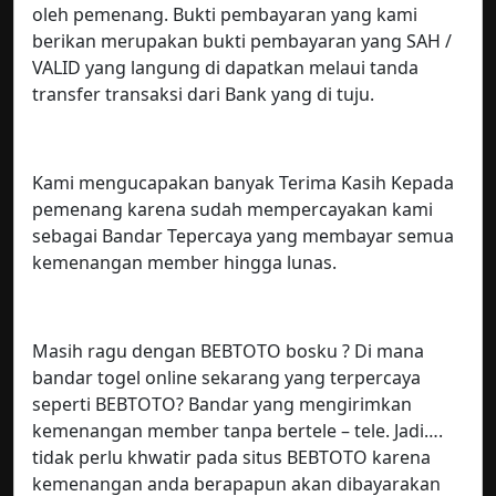
oleh pemenang. Bukti pembayaran yang kami
berikan merupakan bukti pembayaran yang SAH /
VALID yang langung di dapatkan melaui tanda
transfer transaksi dari Bank yang di tuju.
Kami mengucapakan banyak Terima Kasih Kepada
pemenang karena sudah mempercayakan kami
sebagai Bandar Tepercaya yang membayar semua
kemenangan member hingga lunas.
Masih ragu dengan BEBTOTO bosku ? Di mana
bandar togel online sekarang yang terpercaya
seperti BEBTOTO? Bandar yang mengirimkan
kemenangan member tanpa bertele – tele. Jadi….
tidak perlu khwatir pada situs BEBTOTO karena
kemenangan anda berapapun akan dibayarakan