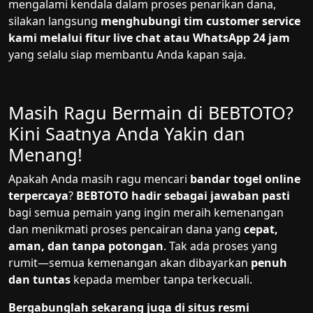
mengalami kendala dalam proses penarikan dana,
silakan langsung
menghubungi tim customer service
kami melalui fitur live chat atau WhatsApp 24 jam
yang selalu siap membantu Anda kapan saja.
Masih Ragu Bermain di BEBTOTO?
Kini Saatnya Anda Yakin dan
Menang!
Apakah Anda masih ragu mencari
bandar togel online
terpercaya
?
BEBTOTO hadir sebagai jawaban pasti
bagi semua pemain yang ingin meraih kemenangan
dan menikmati proses pencairan dana yang
cepat,
aman, dan tanpa potongan
. Tak ada proses yang
rumit—semua kemenangan akan dibayarkan
penuh
dan tuntas
kepada member tanpa terkecuali.
Bergabunglah sekarang juga di situs resmi