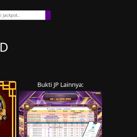
4D
Bukti JP Lainnya: