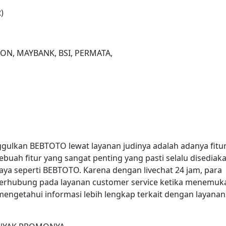
)
AMON, MAYBANK, BSI, PERMATA,
nggulkan BEBTOTO lewat layanan judinya adalah adanya fitu
sebuah fitur yang sangat penting yang pasti selalu disediak
caya seperti BEBTOTO. Karena dengan livechat 24 jam, para
terhubung pada layanan customer service ketika menemuk
engetahui informasi lebih lengkap terkait dengan layanan 