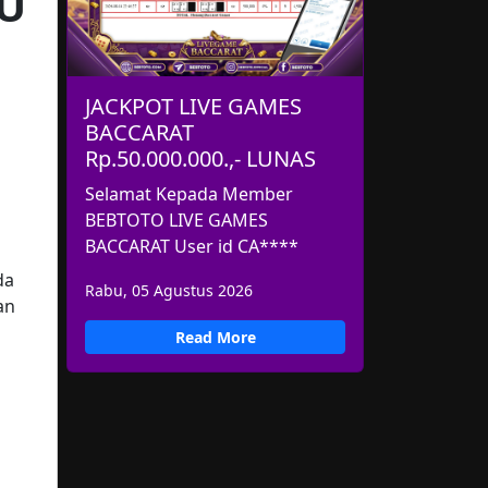
U
JACKPOT LIVE GAMES
BACCARAT
Rp.50.000.000.,- LUNAS
Selamat Kepada Member
BEBTOTO LIVE GAMES
BACCARAT User id CA****
da
Rabu, 05 Agustus 2026
an
Read More