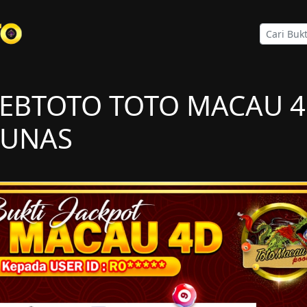
BEBTOTO TOTO MACAU 
 LUNAS