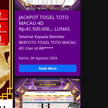
JACKPOT TOGEL TOTO
MACAU 4D
Rp.41.500.000.,- LUNAS
Selamat Kepada Member
BEBTOTO TOGEL TOTO MACAU
4D User id AW****
Kamis, 06 Agustus 2026
Read More