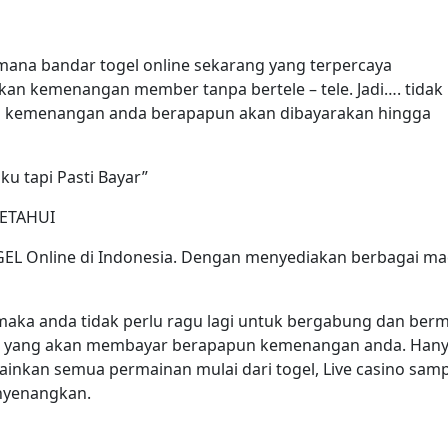
ana bandar togel online sekarang yang terpercaya
an kemenangan member tanpa bertele – tele. Jadi…. tidak
na kemenangan anda berapapun akan dibayarakan hingga
ku tapi Pasti Bayar”
KETAHUI
GEL Online di Indonesia. Dengan menyediakan berbagai m
maka anda tidak perlu ragu lagi untuk bergabung dan ber
aya yang akan membayar berapapun kemenangan anda. Han
inkan semua permainan mulai dari togel, Live casino samp
nyenangkan.