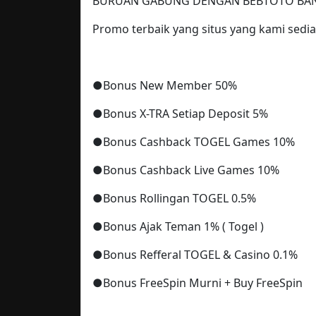
BURUAN GABUNG DENGAN BEBTOTO BA
Promo terbaik yang situs yang kami sedia
●Bonus New Member 50%
●Bonus X-TRA Setiap Deposit 5%
●Bonus Cashback TOGEL Games 10%
●Bonus Cashback Live Games 10%
●Bonus Rollingan TOGEL 0.5%
●Bonus Ajak Teman 1% ( Togel )
●Bonus Refferal TOGEL & Casino 0.1%
●Bonus FreeSpin Murni + Buy FreeSpin