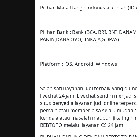
Pilihan Mata Uang : Indonesia Rupiah (IDR
Pilihan Bank : Bank (BCA, BRI, BNI, DAN
PANIN,DANA,OVO,LINKAJA,GOPAY)
Platform : iOS, Android, Windows
Salah satu layanan judi terbaik yang diu
livechat 24 jam. Livechat sendiri menjadi 
situs penyedia layanan judi online terper
pemain atau member bisa selalu mudah 
kendala atau masalah maupun jika ingin m
BEBTOTO melalui layanan CS 24 jam.