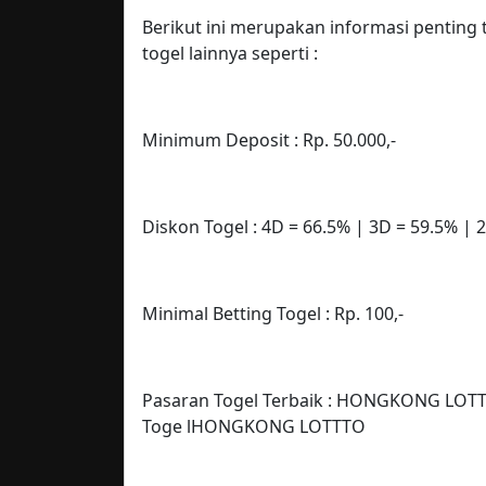
Berikut ini merupakan informasi penting
togel lainnya seperti :
Minimum Deposit : Rp. 50.000,-
Diskon Togel : 4D = 66.5% | 3D = 59.5% | 
Minimal Betting Togel : Rp. 100,-
Pasaran Togel Terbaik : HONGKONG LO
Toge lHONGKONG LOTTTO