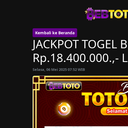
Kembali ke Beranda
JACKPOT TOGEL 
Rp.18.400.000.,-
Selasa, 06 Mei 2025 07:52 WIB