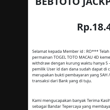
BEBTOTO JACK
Rp.18.
Selamat kepada Member id : RO*** Tela
permainan TOGEL TOTO MACAU 4D kemenan
withdraw dengan kurung waktu hanya 5 
pemilik User id dan dana sudah dapat di
merupakan bukti pembayaran yang SAH / 
transaksi dari Bank yang di tuju.
Kami mengucapakan banyak Terima Kasi
sebagai Bandar Tepercaya yang membay