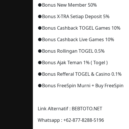
●Bonus New Member 50%
●Bonus X-TRA Setiap Deposit 5%
●Bonus Cashback TOGEL Games 10%
●Bonus Cashback Live Games 10%
●Bonus Rollingan TOGEL 0.5%
●Bonus Ajak Teman 1% ( Togel )
●Bonus Refferal TOGEL & Casino 0.1%
●Bonus FreeSpin Murni + Buy FreeSpin
Link Alternatif : BEBTOTO.NET
Whatsapp : +62-877-8288-5196