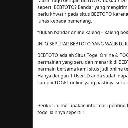
Masih ragu dengan BEBTOTO bosku ? Di m
seperti BEBTOTO? Bandar yang mengirimk
perlu khwatir pada situs BEBTOTO kare
lunas kepada pemenang.
“Bukan bandar online kaleng – kaleng bos
INFO SEPUTAR BEBTOTO YANG WAJIB DI 
BEBTOTO adalah Situs Togel Online & TO
permainan yang seru dan menarik di BEB
bermain bersama kami situs judi online
Hanya dengan 1 User ID anda sudah dapa
sampai TOGEL online yang pastinya seru
Berikut ini merupakan informasi penting
togel lainnya seperti :