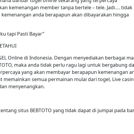
ana bandar togel online sekarang yang terpercaya
an kemenangan member tanpa bertele – tele. Jadi…. tidak
na kemenangan anda berapapun akan dibayarakan hingga
ku tapi Pasti Bayar”
KETAHUI
GEL Online di Indonesia. Dengan menyediakan berbagai m
TOTO, maka anda tidak perlu ragu lagi untuk bergabung d
 terpercaya yang akan membayar berapapun kemenangan a
t memainkan semua permainan mulai dari togel, Live casi
 dan menyenangkan.
 tentang situs BEBTOTO yang tidak dapat di jumpai pada ba