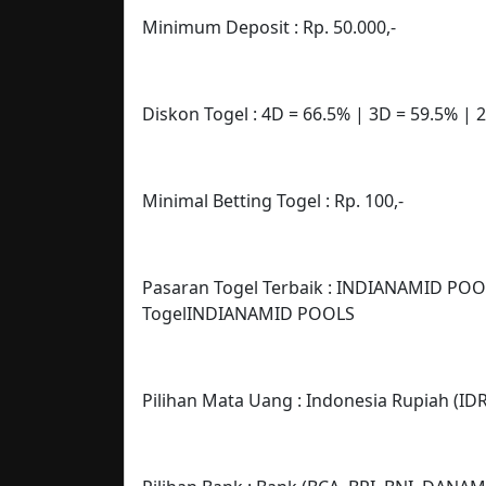
Minimum Deposit : Rp. 50.000,-
Diskon Togel : 4D = 66.5% | 3D = 59.5% | 
Minimal Betting Togel : Rp. 100,-
Pasaran Togel Terbaik : INDIANAMID P
TogelINDIANAMID POOLS
Pilihan Mata Uang : Indonesia Rupiah (IDR