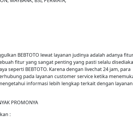
AMON, MAYBANK, BSI, PERMATA,
nggulkan BEBTOTO lewat layanan judinya adalah adanya fitu
sebuah fitur yang sangat penting yang pasti selalu disediak
caya seperti BEBTOTO. Karena dengan livechat 24 jam, para
terhubung pada layanan customer service ketika menemuk
engetahui informasi lebih lengkap terkait dengan layanan 
NYAK PROMONYA
kan :