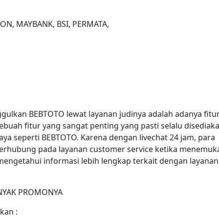
AMON, MAYBANK, BSI, PERMATA,
nggulkan BEBTOTO lewat layanan judinya adalah adanya fitu
sebuah fitur yang sangat penting yang pasti selalu disediak
caya seperti BEBTOTO. Karena dengan livechat 24 jam, para
terhubung pada layanan customer service ketika menemuk
engetahui informasi lebih lengkap terkait dengan layanan 
NYAK PROMONYA
kan :