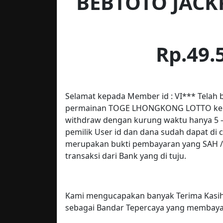
BEBTOTO JAC
Rp.49.
Selamat kepada Member id : VI*** Telah
permainan TOGE LHONGKONG LOTTO kemen
withdraw dengan kurung waktu hanya 5 
pemilik User id dan dana sudah dapat di
merupakan bukti pembayaran yang SAH / 
transaksi dari Bank yang di tuju.
Kami mengucapakan banyak Terima Kasi
sebagai Bandar Tepercaya yang membay