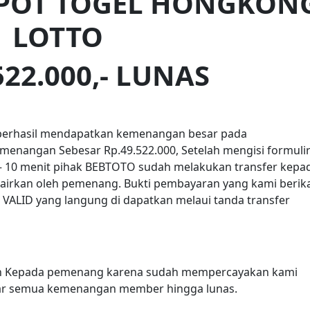
KPOT TOGEL HONGKON
LOTTO
522.000,- LUNAS
 berhasil mendapatkan kemenangan besar pada
angan Sebesar Rp.49.522.000, Setelah mengisi formuli
– 10 menit pihak BEBTOTO sudah melakukan transfer kepa
 cairkan oleh pemenang. Bukti pembayaran yang kami berik
VALID yang langung di dapatkan melaui tanda transfer
h Kepada pemenang karena sudah mempercayakan kami
ar semua kemenangan member hingga lunas.