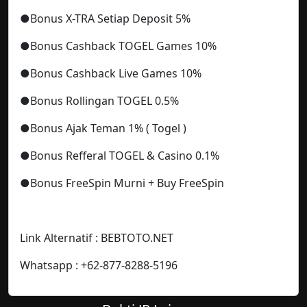
●Bonus X-TRA Setiap Deposit 5%
●Bonus Cashback TOGEL Games 10%
●Bonus Cashback Live Games 10%
●Bonus Rollingan TOGEL 0.5%
●Bonus Ajak Teman 1% ( Togel )
●Bonus Refferal TOGEL & Casino 0.1%
●Bonus FreeSpin Murni + Buy FreeSpin
Link Alternatif : BEBTOTO.NET
Whatsapp : +62-877-8288-5196