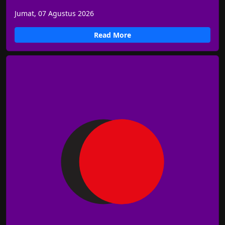
Jumat, 07 Agustus 2026
Read More