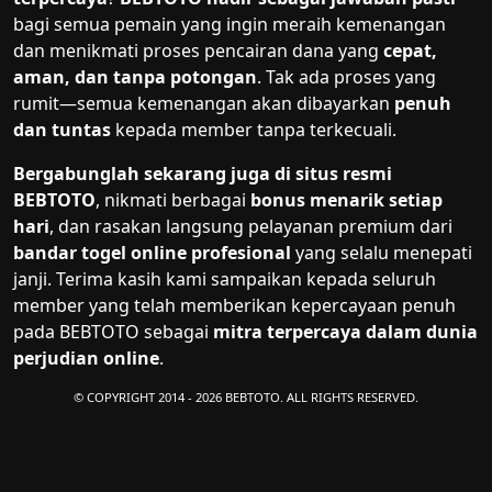
bagi semua pemain yang ingin meraih kemenangan
dan menikmati proses pencairan dana yang
cepat,
aman, dan tanpa potongan
. Tak ada proses yang
rumit—semua kemenangan akan dibayarkan
penuh
dan tuntas
kepada member tanpa terkecuali.
Bergabunglah sekarang juga di situs resmi
BEBTOTO
, nikmati berbagai
bonus menarik setiap
hari
, dan rasakan langsung pelayanan premium dari
bandar togel online profesional
yang selalu menepati
janji. Terima kasih kami sampaikan kepada seluruh
member yang telah memberikan kepercayaan penuh
pada BEBTOTO sebagai
mitra terpercaya dalam dunia
perjudian online
.
© COPYRIGHT 2014 - 2026 BEBTOTO. ALL RIGHTS RESERVED.