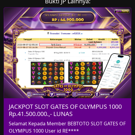
Bukti JP Lainnya:
JACKPOT SLOT GATES OF OLYMPUS 1000
Rp.41.500.000.,- LUNAS
Selamat Kepada Member BEBTOTO SLOT GATES OF
OLYMPUS 1000 User id RE****