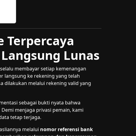
e Terpercaya
Langsung Lunas
selalu membayar setiap kemenangan
er langsung ke rekening yang telah
 dilakukan melalui rekening valid yang
mentasi sebagai bukti nyata bahwa
. Demi menjaga privasi pemain, kami
ata tetap terjaga.
asliannya melalui
nomor referensi bank