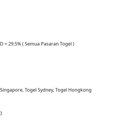
2D = 29.5% ( Semua Pasaran Togel )
l Singapore, Togel Sydney, Togel Hongkong
)