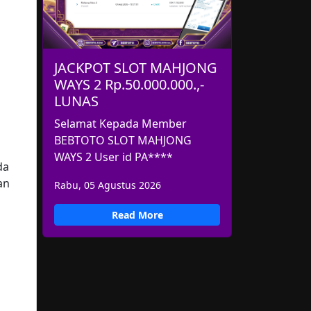
JACKPOT SLOT MAHJONG
WAYS 2 Rp.50.000.000.,-
LUNAS
Selamat Kepada Member
BEBTOTO SLOT MAHJONG
WAYS 2 User id PA****
da
an
Rabu, 05 Agustus 2026
Read More