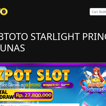
BTOTO STARLIGHT PRIN
 LUNAS