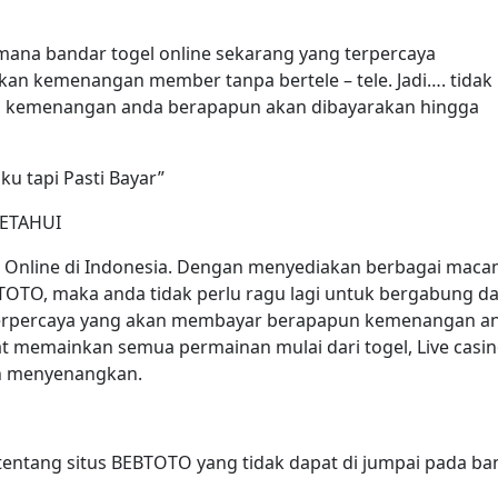
ana bandar togel online sekarang yang terpercaya
an kemenangan member tanpa bertele – tele. Jadi…. tidak
na kemenangan anda berapapun akan dibayarakan hingga
ku tapi Pasti Bayar”
KETAHUI
ot Online di Indonesia. Dengan menyediakan berbagai mac
TOTO, maka anda tidak perlu ragu lagi untuk bergabung d
 terpercaya yang akan membayar berapapun kemenangan a
t memainkan semua permainan mulai dari togel, Live casi
an menyenangkan.
 tentang situs BEBTOTO yang tidak dapat di jumpai pada ba