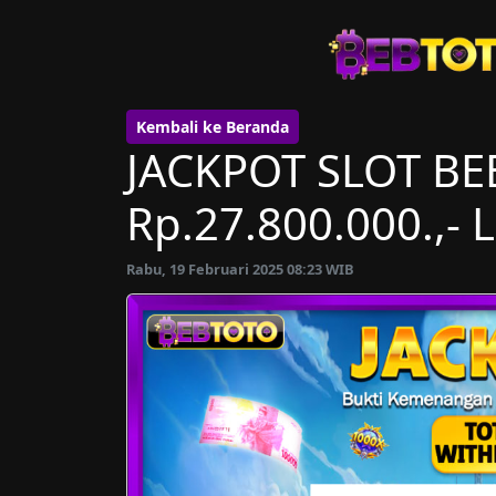
Kembali ke Beranda
JACKPOT SLOT BE
Rp.27.800.000.,-
Rabu, 19 Februari 2025 08:23 WIB