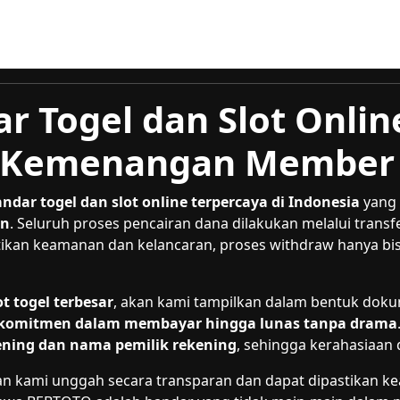
r Togel dan Slot Onlin
 Kemenangan Member 
ndar togel dan slot online terpercaya di Indonesia
yang 
an
. Seluruh proses pencairan dana dilakukan melalui transf
tikan keamanan dan kelancaran, proses withdraw hanya bisa
t togel terbesar
, akan kami tampilkan dalam bentuk doku
komitmen dalam membayar hingga lunas tanpa drama
kening dan nama pemilik rekening
, sehingga kerahasiaan d
 kami unggah secara transparan dan dapat dipastikan ke