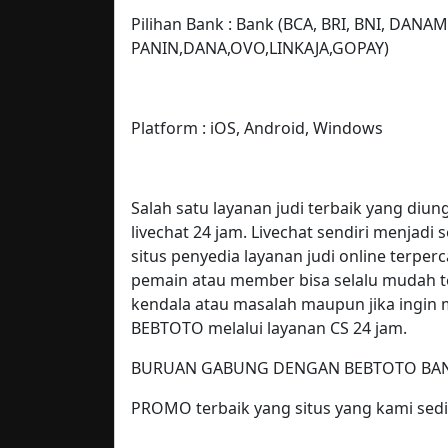
Pilihan Bank : Bank (BCA, BRI, BNI, DAN
PANIN,DANA,OVO,LINKAJA,GOPAY)
Platform : iOS, Android, Windows
Salah satu layanan judi terbaik yang diu
livechat 24 jam. Livechat sendiri menjadi 
situs penyedia layanan judi online terper
pemain atau member bisa selalu mudah 
kendala atau masalah maupun jika ingin m
BEBTOTO melalui layanan CS 24 jam.
BURUAN GABUNG DENGAN BEBTOTO BA
PROMO terbaik yang situs yang kami sedi