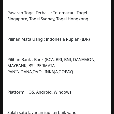
Pasaran Togel Terbaik : Totomacau, Togel
Singapore, Togel Sydney, Togel Hongkong
Pilihan Mata Uang : Indonesia Rupiah (IDR)
Pilihan Bank : Bank (BCA, BRI, BNI, DANAMON,
MAYBANK, BSI, PERMATA,
PANIN,DANA,OVO,LINKAJA,GOPAY)
Platform : iOS, Android, Windows
Salah satu layanan judi terbaik yang