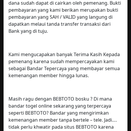
dana sudah dapat di cairkan oleh pemenang. Bukti
pembayaran yang kami berikan merupakan bukti
pembayaran yang SAH / VALID yang langung di
dapatkan melaui tanda transfer transaksi dari
Bank yang di tuju.
Kami mengucapakan banyak Terima Kasih Kepada
pemenang karena sudah mempercayakan kami
sebagai Bandar Tepercaya yang membayar semua
kemenangan member hingga lunas.
Masih ragu dengan BEBTOTO bosku ? Di mana
bandar togel online sekarang yang terpercaya
seperti BEBTOTO? Bandar yang mengirimkan
kemenangan member tanpa bertele – tele. Jadi….
tidak perlu khwatir pada situs BEBTOTO karena