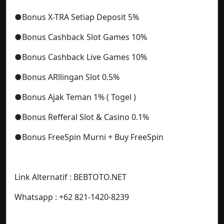
●Bonus X-TRA Setiap Deposit 5%
●Bonus Cashback Slot Games 10%
●Bonus Cashback Live Games 10%
●Bonus ARllingan Slot 0.5%
●Bonus Ajak Teman 1% ( Togel )
●Bonus Refferal Slot & Casino 0.1%
●Bonus FreeSpin Murni + Buy FreeSpin
Link Alternatif : BEBTOTO.NET
Whatsapp : +62 821-1420-8239