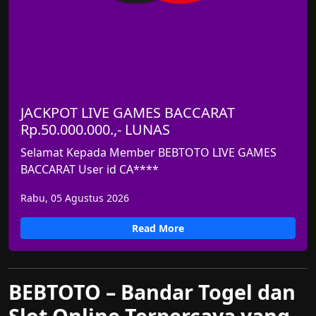
JACKPOT LIVE GAMES BACCARAT
Rp.50.000.000.,- LUNAS
Selamat Kepada Member BEBTOTO LIVE GAMES
BACCARAT User id CA****
Rabu, 05 Agustus 2026
Read More
BEBTOTO – Bandar Togel dan
Slot Online Terpercaya yang