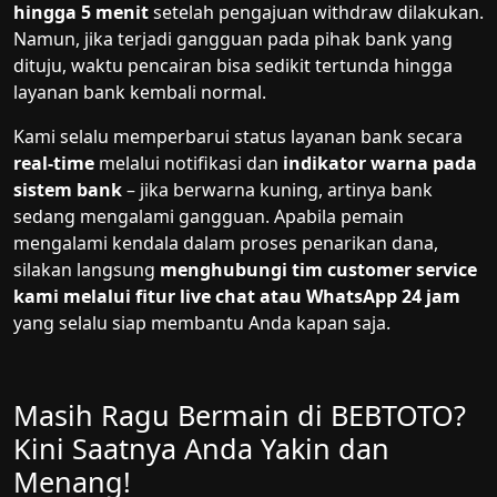
hingga 5 menit
setelah pengajuan withdraw dilakukan.
Namun, jika terjadi gangguan pada pihak bank yang
dituju, waktu pencairan bisa sedikit tertunda hingga
layanan bank kembali normal.
Kami selalu memperbarui status layanan bank secara
real-time
melalui notifikasi dan
indikator warna pada
sistem bank
– jika berwarna kuning, artinya bank
sedang mengalami gangguan. Apabila pemain
mengalami kendala dalam proses penarikan dana,
silakan langsung
menghubungi tim customer service
kami melalui fitur live chat atau WhatsApp 24 jam
yang selalu siap membantu Anda kapan saja.
Masih Ragu Bermain di BEBTOTO?
Kini Saatnya Anda Yakin dan
Menang!