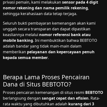
privasi pemain, kami melakukan
sensor pada 4 digit
nomor rekening dan nama pemilik rekening
,
sehingga kerahasiaan data tetap terjaga.
Seluruh bukti pembayaran kemenangan akan kami
unggah secara transparan dan dapat dipastikan
keasliannya melalui
nomor referensi bank atau
mobile banking
. Ini membuktikan bahwa BEBTOTO
adalah bandar yang tidak main-main dalam
memberikan
pelayanan dan kepercayaan penuh
kepada semua member
.
Berapa Lama Proses Pencairan
Dana di Situs BEBTOTO?
Proses pencairan kemenangan di situs resmi
BEBTOTO
berlangsung dengan
sangat cepat dan efisien
. Rata-
rata waktu yang dibutuhkan adalah
kurang dari 3