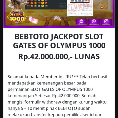
BEBTOTO JACKPOT SLOT
GATES OF OLYMPUS 1000
Rp.42.000.000,- LUNAS
Selamat kepada Member id : RU*** Telah berhasil
mendapatkan kemenangan besar pada
permainan SLOT GATES OF OLYMPUS 1000
kemenangan Sebesar Rp.42.000.000, Setelah
mengisi formulir withdraw dengan kurung waktu
hanya 5 – 10 menit pihak BEBTOTO sudah
melakukan transfer kepada pemilik User id dan