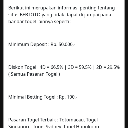
Berikut ini merupakan informasi penting tentang
situs BEBTOTO yang tidak dapat di jumpai pada
bandar togel lainnya seperti :
Minimum Deposit : Rp. 50.000,-
Diskon Togel : 4D = 66.5% | 3D = 59.5% | 2D = 29.5%
( Semua Pasaran Togel )
Minimal Betting Togel : Rp. 100,-
Pasaran Togel Terbaik : Totomacau, Togel
Singapore, Togel Sydney, Togel Hongkong