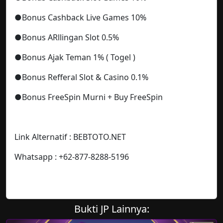
●Bonus Cashback Live Games 10%
●Bonus ARllingan Slot 0.5%
●Bonus Ajak Teman 1% ( Togel )
●Bonus Refferal Slot & Casino 0.1%
●Bonus FreeSpin Murni + Buy FreeSpin
Link Alternatif : BEBTOTO.NET
Whatsapp : +62-877-8288-5196
Bukti JP Lainnya: