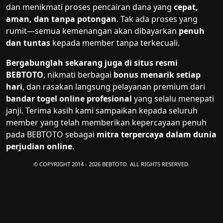
dan menikmati proses pencairan dana yang
cepat,
aman, dan tanpa potongan
. Tak ada proses yang
rumit—semua kemenangan akan dibayarkan
penuh
dan tuntas
kepada member tanpa terkecuali.
Bergabunglah sekarang juga di situs resmi
BEBTOTO
, nikmati berbagai
bonus menarik setiap
hari
, dan rasakan langsung pelayanan premium dari
bandar togel online profesional
yang selalu menepati
janji. Terima kasih kami sampaikan kepada seluruh
member yang telah memberikan kepercayaan penuh
pada BEBTOTO sebagai
mitra terpercaya dalam dunia
perjudian online
.
© COPYRIGHT 2014 - 2026 BEBTOTO. ALL RIGHTS RESERVED.