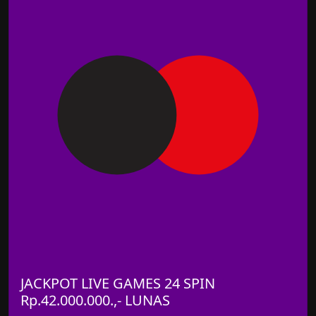
JACKPOT LIVE GAMES 24 SPIN
Rp.42.000.000.,- LUNAS
Selamat Kepada Member BEBTOTO LIVE GAMES 24
SPIN User id PO****
Minggu, 09 Agustus 2026
Read More