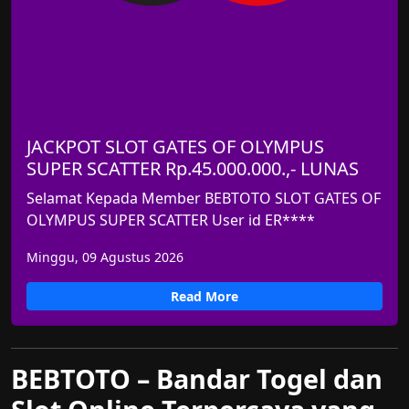
JACKPOT SLOT GATES OF OLYMPUS
SUPER SCATTER Rp.45.000.000.,- LUNAS
Selamat Kepada Member BEBTOTO SLOT GATES OF
OLYMPUS SUPER SCATTER User id ER****
Minggu, 09 Agustus 2026
Read More
BEBTOTO – Bandar Togel dan
Slot Online Terpercaya yang
Membayar Kemenangan
Member Langsung Lunas
BEBTOTO
dikenal luas sebagai salah satu
bandar togel