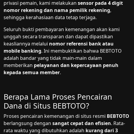
unggah secara transparan dan dapat dipastikan
keasliannya melalui
nomor referensi bank atau
mobile banking
. Ini membuktikan bahwa BEBTOTO
adalah bandar yang tidak main-main dalam
memberikan
pelayanan dan kepercayaan penuh
kepada semua member
.
Berapa Lama Proses Pencairan
Dana di Situs BEBTOTO?
Proses pencairan kemenangan di situs resmi
BEBTOTO
berlangsung dengan
sangat cepat dan efisien
. Rata-
rata waktu yang dibutuhkan adalah
kurang dari 3
hingga 5 menit
setelah pengajuan withdraw dilakukan.
Namun, jika terjadi gangguan pada pihak bank yang
dituju, waktu pencairan bisa sedikit tertunda hingga
layanan bank kembali normal.