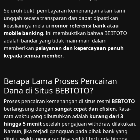
Seluruh bukti pembayaran kemenangan akan kami
unggah secara transparan dan dapat dipastikan
keasliannya melalui
nomor referensi bank atau
mobile banking
. Ini membuktikan bahwa BEBTOTO
adalah bandar yang tidak main-main dalam
memberikan
pelayanan dan kepercayaan penuh
kepada semua member
.
Berapa Lama Proses Pencairan
Dana di Situs BEBTOTO?
Proses pencairan kemenangan di situs resmi
BEBTOTO
berlangsung dengan
sangat cepat dan efisien
. Rata-
rata waktu yang dibutuhkan adalah
kurang dari 3
hingga 5 menit
setelah pengajuan withdraw dilakukan.
Namun, jika terjadi gangguan pada pihak bank yang
dituju, waktu pencairan bisa sedikit tertunda hingga