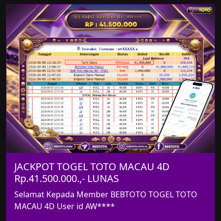
JACKPOT TOGEL TOTO MACAU 4D
Rp.41.500.000.,- LUNAS
Selamat Kepada Member BEBTOTO TOGEL TOTO
MACAU 4D User id AW****