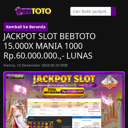
Kembali ke Beranda
JACKPOT SLOT BEBTOTO
15.000X MANIA 1000
Rp.60.000.000.,- LUNAS
Kamis, 12 Desember 2024 05:23 WIB