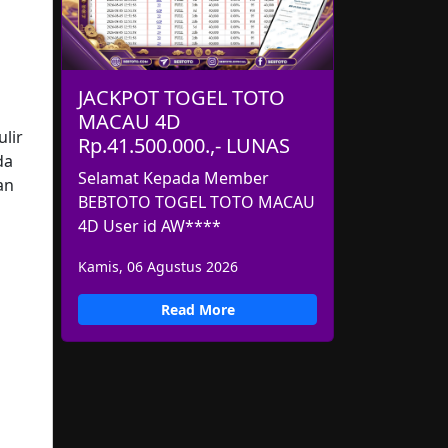
JACKPOT TOGEL TOTO
MACAU 4D
lir
Rp.41.500.000.,- LUNAS
da
Selamat Kepada Member
an
BEBTOTO TOGEL TOTO MACAU
4D User id AW****
Kamis, 06 Agustus 2026
Read More