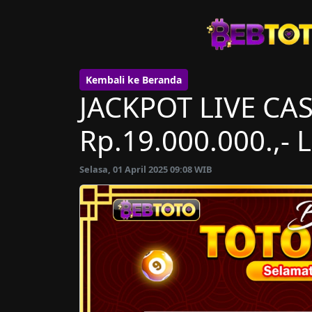
Kembali ke Beranda
JACKPOT LIVE C
Rp.19.000.000.,-
Selasa, 01 April 2025 09:08 WIB