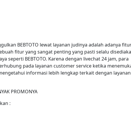
nggulkan BEBTOTO lewat layanan judinya adalah adanya fitu
sebuah fitur yang sangat penting yang pasti selalu disediak
caya seperti BEBTOTO. Karena dengan livechat 24 jam, para
terhubung pada layanan customer service ketika menemuk
engetahui informasi lebih lengkap terkait dengan layanan 
NYAK PROMONYA
kan :