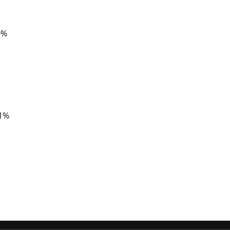
0%
.1%