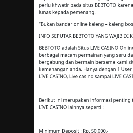
perlu khwatir pada situs BEBTOTO kare
lunas kepada pemenang.
“Bukan bandar online kaleng – kaleng bos
INFO SEPUTAR BEBTOTO YANG WAJIB DI 
BEBTOTO adalah Situs LIVE CASINO Onlin
berbagai macam permainan yang seru dan
bergabung dan bermain bersama kami sit
kemenangan anda. Hanya dengan 1 User 
LIVE CASINO, Live casino sampai LIVE CA
Berikut ini merupakan informasi penting
LIVE CASINO lainnya seperti :
Minimum Deposit : Rp. 50.000,-