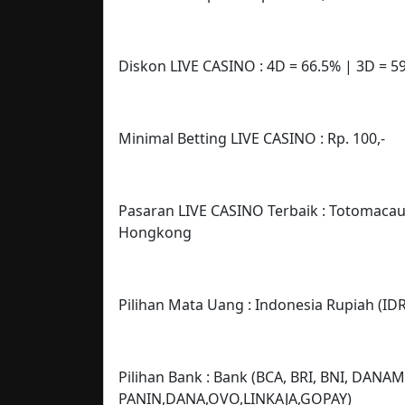
Diskon LIVE CASINO : 4D = 66.5% | 3D = 5
Minimal Betting LIVE CASINO : Rp. 100,-
Pasaran LIVE CASINO Terbaik : Totomacau
Hongkong
Pilihan Mata Uang : Indonesia Rupiah (IDR
Pilihan Bank : Bank (BCA, BRI, BNI, DAN
PANIN,DANA,OVO,LINKAJA,GOPAY)