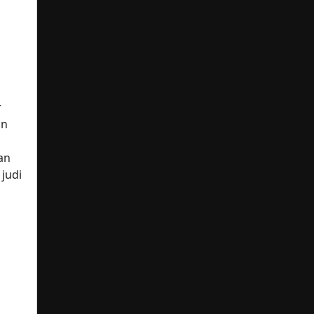
r
an
an
judi