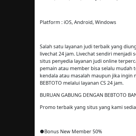
Platform : iOS, Android, Windows
Salah satu layanan judi terbaik yang diu
livechat 24 jam. Livechat sendiri menjadi 
situs penyedia layanan judi online terper
pemain atau member bisa selalu mudah 
kendala atau masalah maupun jika ingin m
BEBTOTO melalui layanan CS 24 jam.
BURUAN GABUNG DENGAN BEBTOTO BA
Promo terbaik yang situs yang kami sedia
●Bonus New Member 50%