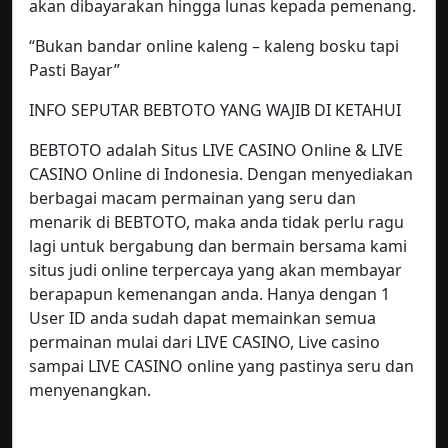
akan dibayarakan hingga lunas kepada pemenang.
“Bukan bandar online kaleng – kaleng bosku tapi
Pasti Bayar”
INFO SEPUTAR BEBTOTO YANG WAJIB DI KETAHUI
BEBTOTO adalah Situs LIVE CASINO Online & LIVE
CASINO Online di Indonesia. Dengan menyediakan
berbagai macam permainan yang seru dan
menarik di BEBTOTO, maka anda tidak perlu ragu
lagi untuk bergabung dan bermain bersama kami
situs judi online terpercaya yang akan membayar
berapapun kemenangan anda. Hanya dengan 1
User ID anda sudah dapat memainkan semua
permainan mulai dari LIVE CASINO, Live casino
sampai LIVE CASINO online yang pastinya seru dan
menyenangkan.