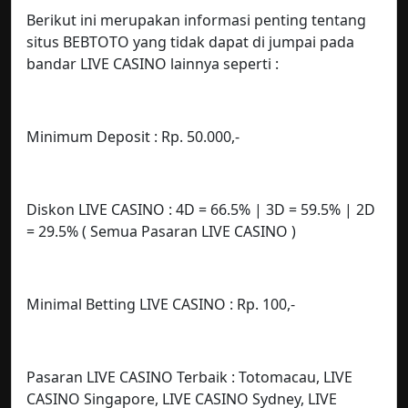
Berikut ini merupakan informasi penting tentang
situs BEBTOTO yang tidak dapat di jumpai pada
bandar LIVE CASINO lainnya seperti :
Minimum Deposit : Rp. 50.000,-
Diskon LIVE CASINO : 4D = 66.5% | 3D = 59.5% | 2D
= 29.5% ( Semua Pasaran LIVE CASINO )
Minimal Betting LIVE CASINO : Rp. 100,-
Pasaran LIVE CASINO Terbaik : Totomacau, LIVE
CASINO Singapore, LIVE CASINO Sydney, LIVE