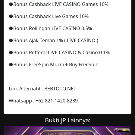
●Bonus Cashback LIVE CASINO Games 10%
●Bonus Cashback Live Games 10%
●Bonus Rollingan LIVE CASINO 0.5%
●Bonus Ajak Teman 1% ( LIVE CASINO )
●Bonus Refferal LIVE CASINO & Casino 0.1%
●Bonus FreeSpin Murni + Buy FreeSpin
Link Alternatif : BEBTOTO.NET
Whatsapp : +62 821-1420-8239
Bukti JP Lainnya: