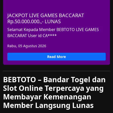
JACKPOT LIVE GAMES BACCARAT
Rp.50.000.000.,- LUNAS
Selamat Kepada Member BEBTOTO LIVE GAMES
BACCARAT User id CA****
Rabu, 05 Agustus 2026
Read More
BEBTOTO – Bandar Togel dan
Slot Online Terpercaya yang
Membayar Kemenangan
Member Langsung Lunas