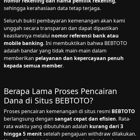
nomor rekening dan nama pemilik rekening
,
sehingga kerahasiaan data tetap terjaga.
Seluruh bukti pembayaran kemenangan akan kami
unggah secara transparan dan dapat dipastikan
keasliannya melalui
nomor referensi bank atau
mobile banking
. Ini membuktikan bahwa BEBTOTO
adalah bandar yang tidak main-main dalam
memberikan
pelayanan dan kepercayaan penuh
kepada semua member
.
Berapa Lama Proses Pencairan
Dana di Situs BEBTOTO?
Proses pencairan kemenangan di situs resmi
BEBTOTO
berlangsung dengan
sangat cepat dan efisien
. Rata-
rata waktu yang dibutuhkan adalah
kurang dari 3
hingga 5 menit
setelah pengajuan withdraw dilakukan.