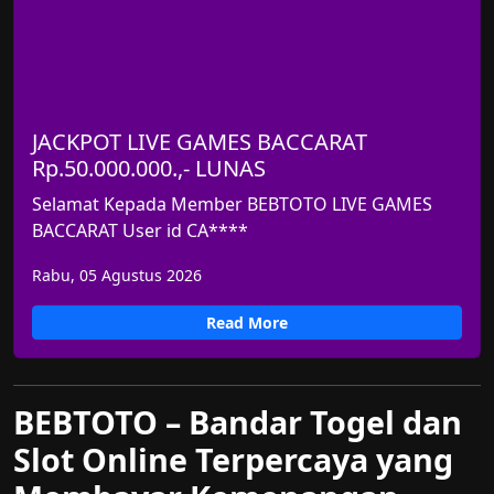
JACKPOT LIVE GAMES BACCARAT
Rp.50.000.000.,- LUNAS
Selamat Kepada Member BEBTOTO LIVE GAMES
BACCARAT User id CA****
Rabu, 05 Agustus 2026
Read More
BEBTOTO – Bandar Togel dan
Slot Online Terpercaya yang