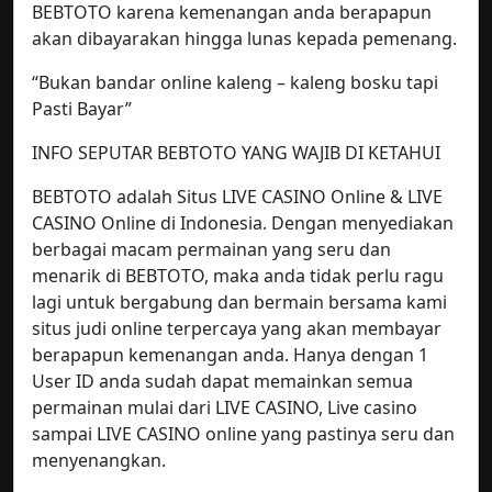
BEBTOTO karena kemenangan anda berapapun
akan dibayarakan hingga lunas kepada pemenang.
“Bukan bandar online kaleng – kaleng bosku tapi
Pasti Bayar”
INFO SEPUTAR BEBTOTO YANG WAJIB DI KETAHUI
BEBTOTO adalah Situs LIVE CASINO Online & LIVE
CASINO Online di Indonesia. Dengan menyediakan
berbagai macam permainan yang seru dan
menarik di BEBTOTO, maka anda tidak perlu ragu
lagi untuk bergabung dan bermain bersama kami
situs judi online terpercaya yang akan membayar
berapapun kemenangan anda. Hanya dengan 1
User ID anda sudah dapat memainkan semua
permainan mulai dari LIVE CASINO, Live casino
sampai LIVE CASINO online yang pastinya seru dan
menyenangkan.