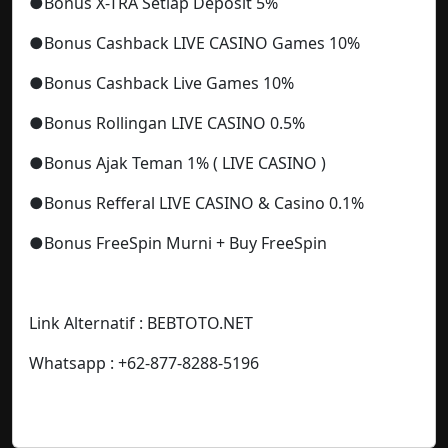
●Bonus X-TRA Setiap Deposit 5%
●Bonus Cashback LIVE CASINO Games 10%
●Bonus Cashback Live Games 10%
●Bonus Rollingan LIVE CASINO 0.5%
●Bonus Ajak Teman 1% ( LIVE CASINO )
●Bonus Refferal LIVE CASINO & Casino 0.1%
●Bonus FreeSpin Murni + Buy FreeSpin
Link Alternatif : BEBTOTO.NET
Whatsapp : +62-877-8288-5196