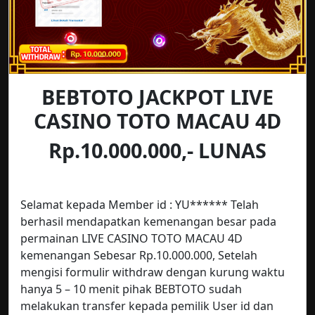
BEBTOTO JACKPOT LIVE
CASINO TOTO MACAU 4D
Rp.10.000.000,- LUNAS
Selamat kepada Member id : YU****** Telah
berhasil mendapatkan kemenangan besar pada
permainan LIVE CASINO TOTO MACAU 4D
kemenangan Sebesar Rp.10.000.000, Setelah
mengisi formulir withdraw dengan kurung waktu
hanya 5 – 10 menit pihak BEBTOTO sudah
melakukan transfer kepada pemilik User id dan