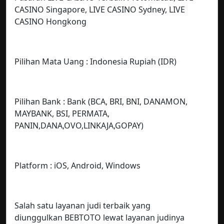
CASINO Singapore, LIVE CASINO Sydney, LIVE
CASINO Hongkong
Pilihan Mata Uang : Indonesia Rupiah (IDR)
Pilihan Bank : Bank (BCA, BRI, BNI, DANAMON,
MAYBANK, BSI, PERMATA,
PANIN,DANA,OVO,LINKAJA,GOPAY)
Platform : iOS, Android, Windows
Salah satu layanan judi terbaik yang
diunggulkan BEBTOTO lewat layanan judinya