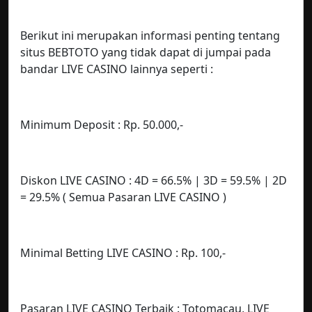
Berikut ini merupakan informasi penting tentang
situs BEBTOTO yang tidak dapat di jumpai pada
bandar LIVE CASINO lainnya seperti :
Minimum Deposit : Rp. 50.000,-
Diskon LIVE CASINO : 4D = 66.5% | 3D = 59.5% | 2D
= 29.5% ( Semua Pasaran LIVE CASINO )
Minimal Betting LIVE CASINO : Rp. 100,-
Pasaran LIVE CASINO Terbaik : Totomacau, LIVE