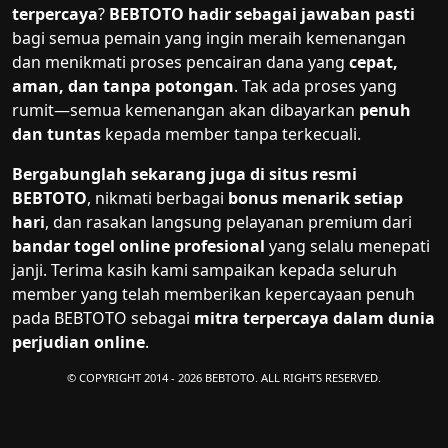
terpercaya
?
BEBTOTO hadir sebagai jawaban pasti
bagi semua pemain yang ingin meraih kemenangan
dan menikmati proses pencairan dana yang
cepat,
aman, dan tanpa potongan
. Tak ada proses yang
rumit—semua kemenangan akan dibayarkan
penuh
dan tuntas
kepada member tanpa terkecuali.
Bergabunglah sekarang juga di situs resmi
BEBTOTO
, nikmati berbagai
bonus menarik setiap
hari
, dan rasakan langsung pelayanan premium dari
bandar togel online profesional
yang selalu menepati
janji. Terima kasih kami sampaikan kepada seluruh
member yang telah memberikan kepercayaan penuh
pada BEBTOTO sebagai
mitra terpercaya dalam dunia
perjudian online
.
© COPYRIGHT 2014 - 2026 BEBTOTO. ALL RIGHTS RESERVED.