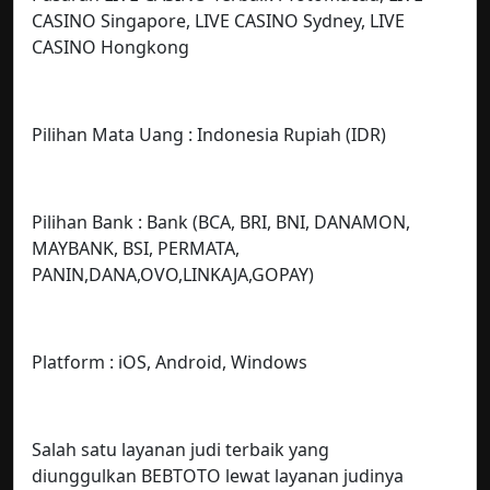
CASINO Singapore, LIVE CASINO Sydney, LIVE
CASINO Hongkong
Pilihan Mata Uang : Indonesia Rupiah (IDR)
Pilihan Bank : Bank (BCA, BRI, BNI, DANAMON,
MAYBANK, BSI, PERMATA,
PANIN,DANA,OVO,LINKAJA,GOPAY)
Platform : iOS, Android, Windows
Salah satu layanan judi terbaik yang
diunggulkan BEBTOTO lewat layanan judinya