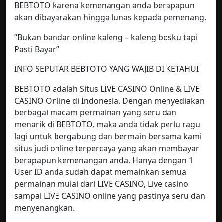
BEBTOTO karena kemenangan anda berapapun
akan dibayarakan hingga lunas kepada pemenang.
“Bukan bandar online kaleng – kaleng bosku tapi
Pasti Bayar”
INFO SEPUTAR BEBTOTO YANG WAJIB DI KETAHUI
BEBTOTO adalah Situs LIVE CASINO Online & LIVE
CASINO Online di Indonesia. Dengan menyediakan
berbagai macam permainan yang seru dan
menarik di BEBTOTO, maka anda tidak perlu ragu
lagi untuk bergabung dan bermain bersama kami
situs judi online terpercaya yang akan membayar
berapapun kemenangan anda. Hanya dengan 1
User ID anda sudah dapat memainkan semua
permainan mulai dari LIVE CASINO, Live casino
sampai LIVE CASINO online yang pastinya seru dan
menyenangkan.