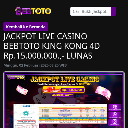
Kembali ke Beranda
JACKPOT LIVE CASINO
BEBTOTO KING KONG 4D
Rp.15.000.000.,- LUNAS
Minggu, 02 Februari 2025 08:25 WIB