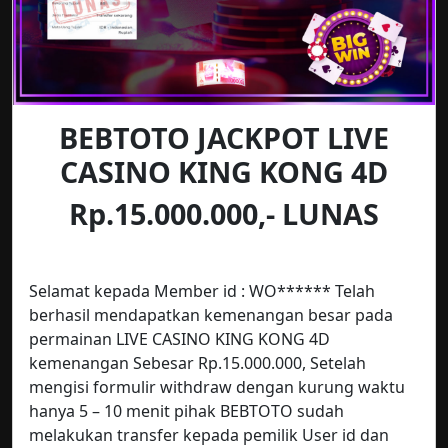
BEBTOTO JACKPOT LIVE
CASINO KING KONG 4D
Rp.15.000.000,- LUNAS
Selamat kepada Member id : WO****** Telah
berhasil mendapatkan kemenangan besar pada
permainan LIVE CASINO KING KONG 4D
kemenangan Sebesar Rp.15.000.000, Setelah
mengisi formulir withdraw dengan kurung waktu
hanya 5 – 10 menit pihak BEBTOTO sudah
melakukan transfer kepada pemilik User id dan