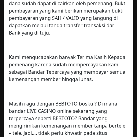
dana sudah dapat di cairkan oleh pemenang. Bukti
pembayaran yang kami berikan merupakan bukti
pembayaran yang SAH / VALID yang langung di
dapatkan melaui tanda transfer transaksi dari
Bank yang di tuju.
Kami mengucapakan banyak Terima Kasih Kepada
pemenang karena sudah mempercayakan kami
sebagai Bandar Tepercaya yang membayar semua
kemenangan member hingga lunas.
Masih ragu dengan BEBTOTO bosku ? Di mana
bandar LIVE CASINO online sekarang yang
terpercaya seperti BEBTOTO? Bandar yang
mengirimkan kemenangan member tanpa bertele
– tele. Jadi…. tidak perlu khwatir pada situs