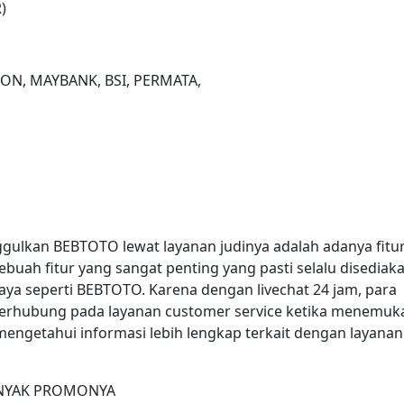
)
AMON, MAYBANK, BSI, PERMATA,
nggulkan BEBTOTO lewat layanan judinya adalah adanya fitu
sebuah fitur yang sangat penting yang pasti selalu disediak
caya seperti BEBTOTO. Karena dengan livechat 24 jam, para
terhubung pada layanan customer service ketika menemuk
engetahui informasi lebih lengkap terkait dengan layanan 
NYAK PROMONYA