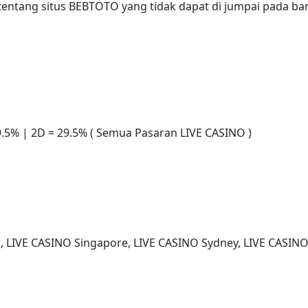
 tentang situs BEBTOTO yang tidak dapat di jumpai pada ba
9.5% | 2D = 29.5% ( Semua Pasaran LIVE CASINO )
, LIVE CASINO Singapore, LIVE CASINO Sydney, LIVE CASIN