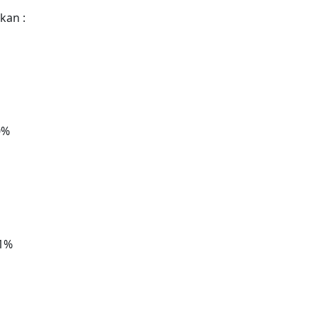
kan :
0%
.1%