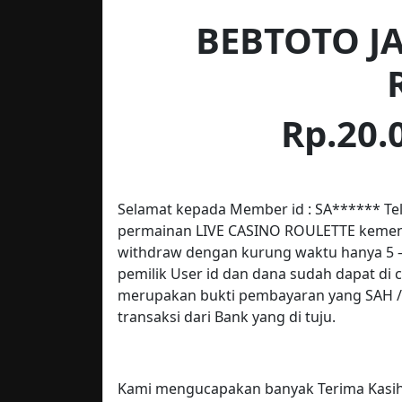
BEBTOTO J
Rp.20.
Selamat kepada Member id : SA****** T
permainan LIVE CASINO ROULETTE kemenan
withdraw dengan kurung waktu hanya 5 
pemilik User id dan dana sudah dapat di
merupakan bukti pembayaran yang SAH / 
transaksi dari Bank yang di tuju.
Kami mengucapakan banyak Terima Kasi