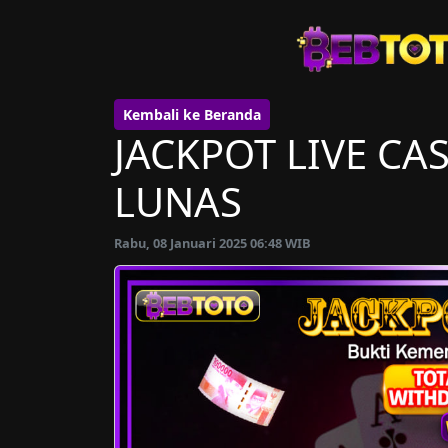
Kembali ke Beranda
JACKPOT LIVE CA
LUNAS
Rabu, 08 Januari 2025 06:48 WIB