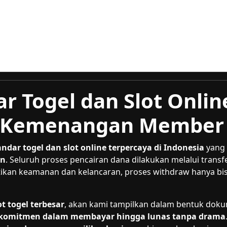
r Togel dan Slot Onlin
 Kemenangan Member 
ndar togel dan slot online terpercaya di Indonesia
yang 
an
. Seluruh proses pencairan dana dilakukan melalui transf
tikan keamanan dan kelancaran, proses withdraw hanya bisa
t togel terbesar
, akan kami tampilkan dalam bentuk doku
komitmen dalam membayar hingga lunas tanpa drama