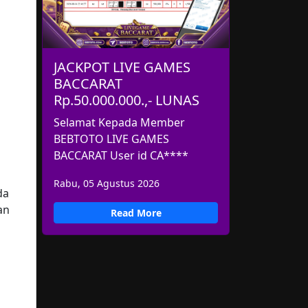
JACKPOT LIVE GAMES
BACCARAT
Rp.50.000.000.,- LUNAS
Selamat Kepada Member
BEBTOTO LIVE GAMES
BACCARAT User id CA****
Rabu, 05 Agustus 2026
da
an
Read More