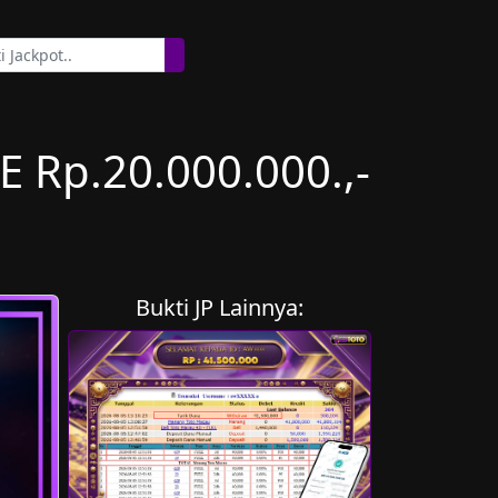
Rp.20.000.000.,-
Bukti JP Lainnya: