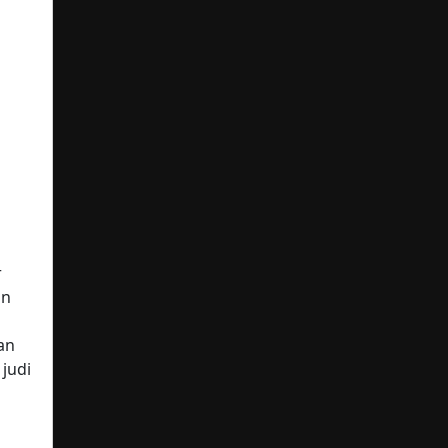
r
an
an
judi