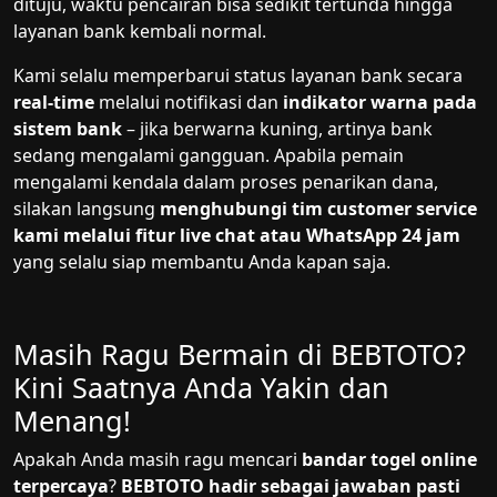
dituju, waktu pencairan bisa sedikit tertunda hingga
layanan bank kembali normal.
Kami selalu memperbarui status layanan bank secara
real-time
melalui notifikasi dan
indikator warna pada
sistem bank
– jika berwarna kuning, artinya bank
sedang mengalami gangguan. Apabila pemain
mengalami kendala dalam proses penarikan dana,
silakan langsung
menghubungi tim customer service
kami melalui fitur live chat atau WhatsApp 24 jam
yang selalu siap membantu Anda kapan saja.
Masih Ragu Bermain di BEBTOTO?
Kini Saatnya Anda Yakin dan
Menang!
Apakah Anda masih ragu mencari
bandar togel online
terpercaya
?
BEBTOTO hadir sebagai jawaban pasti