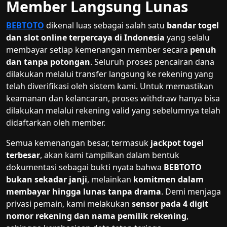
Member Langsung Lunas
BEBTOTO
dikenal luas sebagai salah satu
bandar togel
dan slot online terpercaya di Indonesia
yang selalu
membayar setiap kemenangan member secara
penuh
dan tanpa potongan
. Seluruh proses pencairan dana
dilakukan melalui transfer langsung ke rekening yang
telah diverifikasi oleh sistem kami. Untuk memastikan
keamanan dan kelancaran, proses withdraw hanya bisa
dilakukan melalui rekening valid yang sebelumnya telah
didaftarkan oleh member.
Semua kemenangan besar, termasuk
jackpot togel
terbesar
, akan kami tampilkan dalam bentuk
dokumentasi sebagai bukti nyata bahwa
BEBTOTO
bukan sekadar janji
, melainkan
komitmen dalam
membayar hingga lunas tanpa drama
. Demi menjaga
privasi pemain, kami melakukan
sensor pada 4 digit
nomor rekening dan nama pemilik rekening
,