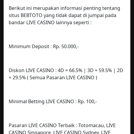
Berikut ini merupakan informasi penting tentang
situs BEBTOTO yang tidak dapat di jumpai pada
bandar LIVE CASINO lainnya seperti :
Minimum Deposit : Rp. 50.000,-
Diskon LIVE CASINO : 4D = 66.5% | 3D = 59.5% | 2D
= 29.5% ( Semua Pasaran LIVE CASINO )
Minimal Betting LIVE CASINO : Rp. 100,-
Pasaran LIVE CASINO Terbaik : Totomacau, LIVE
CASINO Singapore, LIVE CASINO Sydney, LIVE