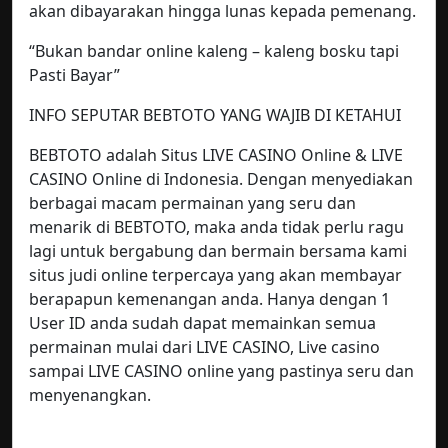
akan dibayarakan hingga lunas kepada pemenang.
“Bukan bandar online kaleng – kaleng bosku tapi
Pasti Bayar”
INFO SEPUTAR BEBTOTO YANG WAJIB DI KETAHUI
BEBTOTO adalah Situs LIVE CASINO Online & LIVE
CASINO Online di Indonesia. Dengan menyediakan
berbagai macam permainan yang seru dan
menarik di BEBTOTO, maka anda tidak perlu ragu
lagi untuk bergabung dan bermain bersama kami
situs judi online terpercaya yang akan membayar
berapapun kemenangan anda. Hanya dengan 1
User ID anda sudah dapat memainkan semua
permainan mulai dari LIVE CASINO, Live casino
sampai LIVE CASINO online yang pastinya seru dan
menyenangkan.