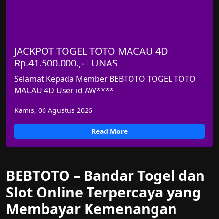
JACKPOT TOGEL TOTO MACAU 4D
Rp.41.500.000.,- LUNAS
Selamat Kepada Member BEBTOTO TOGEL TOTO
MACAU 4D User id AW****
Kamis, 06 Agustus 2026
Read More
BEBTOTO – Bandar Togel dan
Slot Online Terpercaya yang
Membayar Kemenangan