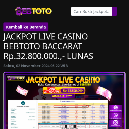
Kembali ke Beranda
JACKPOT LIVE CASINO
BEBTOTO BACCARAT
Rp.32.800.000.,- LUNAS
Sabtu, 02 November 2024 06:22 WIB