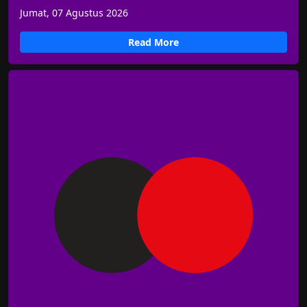
Jumat, 07 Agustus 2026
Read More