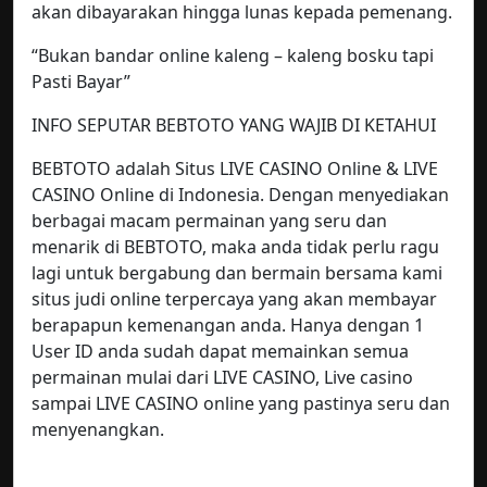
akan dibayarakan hingga lunas kepada pemenang.
“Bukan bandar online kaleng – kaleng bosku tapi
Pasti Bayar”
INFO SEPUTAR BEBTOTO YANG WAJIB DI KETAHUI
BEBTOTO adalah Situs LIVE CASINO Online & LIVE
CASINO Online di Indonesia. Dengan menyediakan
berbagai macam permainan yang seru dan
menarik di BEBTOTO, maka anda tidak perlu ragu
lagi untuk bergabung dan bermain bersama kami
situs judi online terpercaya yang akan membayar
berapapun kemenangan anda. Hanya dengan 1
User ID anda sudah dapat memainkan semua
permainan mulai dari LIVE CASINO, Live casino
sampai LIVE CASINO online yang pastinya seru dan
menyenangkan.