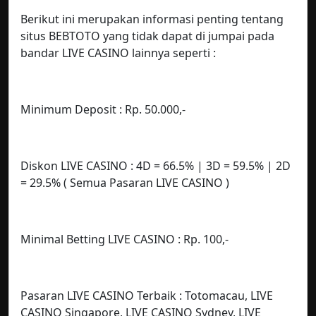
Berikut ini merupakan informasi penting tentang
situs BEBTOTO yang tidak dapat di jumpai pada
bandar LIVE CASINO lainnya seperti :
Minimum Deposit : Rp. 50.000,-
Diskon LIVE CASINO : 4D = 66.5% | 3D = 59.5% | 2D
= 29.5% ( Semua Pasaran LIVE CASINO )
Minimal Betting LIVE CASINO : Rp. 100,-
Pasaran LIVE CASINO Terbaik : Totomacau, LIVE
CASINO Singapore, LIVE CASINO Sydney, LIVE