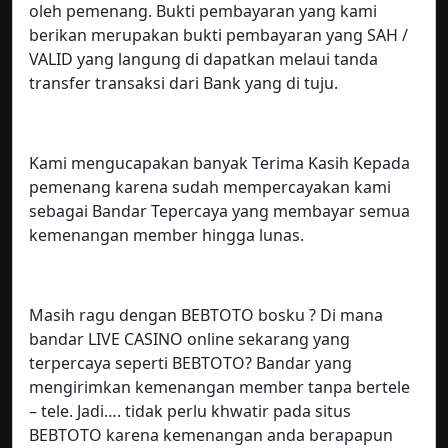
oleh pemenang. Bukti pembayaran yang kami
berikan merupakan bukti pembayaran yang SAH /
VALID yang langung di dapatkan melaui tanda
transfer transaksi dari Bank yang di tuju.
Kami mengucapakan banyak Terima Kasih Kepada
pemenang karena sudah mempercayakan kami
sebagai Bandar Tepercaya yang membayar semua
kemenangan member hingga lunas.
Masih ragu dengan BEBTOTO bosku ? Di mana
bandar LIVE CASINO online sekarang yang
terpercaya seperti BEBTOTO? Bandar yang
mengirimkan kemenangan member tanpa bertele
– tele. Jadi…. tidak perlu khwatir pada situs
BEBTOTO karena kemenangan anda berapapun