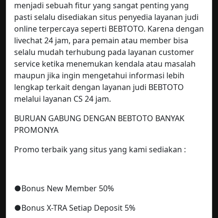
menjadi sebuah fitur yang sangat penting yang
pasti selalu disediakan situs penyedia layanan judi
online terpercaya seperti BEBTOTO. Karena dengan
livechat 24 jam, para pemain atau member bisa
selalu mudah terhubung pada layanan customer
service ketika menemukan kendala atau masalah
maupun jika ingin mengetahui informasi lebih
lengkap terkait dengan layanan judi BEBTOTO
melalui layanan CS 24 jam.
BURUAN GABUNG DENGAN BEBTOTO BANYAK
PROMONYA
Promo terbaik yang situs yang kami sediakan :
●Bonus New Member 50%
●Bonus X-TRA Setiap Deposit 5%