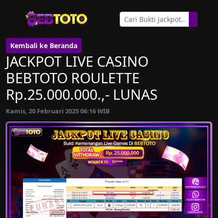
Kembali ke Beranda
JACKPOT LIVE CASINO
BEBTOTO ROULETTE
Rp.25.000.000.,- LUNAS
Kamis, 20 Februari 2025 06:16 WIB