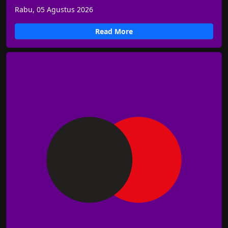
Rabu, 05 Agustus 2026
Read More