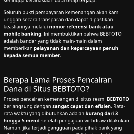
sehingga kerahasiaan data tetap terjaga.
Seluruh bukti pembayaran kemenangan akan kami
unggah secara transparan dan dapat dipastikan
keasliannya melalui
nomor referensi bank atau
mobile banking
. Ini membuktikan bahwa BEBTOTO
adalah bandar yang tidak main-main dalam
memberikan
pelayanan dan kepercayaan penuh
kepada semua member
.
Berapa Lama Proses Pencairan
Dana di Situs BEBTOTO?
Proses pencairan kemenangan di situs resmi
BEBTOTO
berlangsung dengan
sangat cepat dan efisien
. Rata-
rata waktu yang dibutuhkan adalah
kurang dari 3
hingga 5 menit
setelah pengajuan withdraw dilakukan.
Namun, jika terjadi gangguan pada pihak bank yang