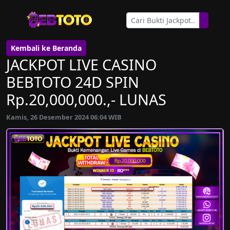
Kembali ke Beranda
JACKPOT LIVE CASINO
BEBTOTO 24D SPIN
Rp.20,000,000.,- LUNAS
Kamis, 26 Desember 2024 06:04 WIB