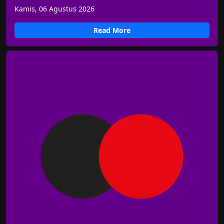
Kamis, 06 Agustus 2026
Read More