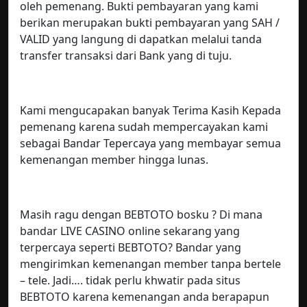
oleh pemenang. Bukti pembayaran yang kami
berikan merupakan bukti pembayaran yang SAH /
VALID yang langung di dapatkan melalui tanda
transfer transaksi dari Bank yang di tuju.
Kami mengucapakan banyak Terima Kasih Kepada
pemenang karena sudah mempercayakan kami
sebagai Bandar Tepercaya yang membayar semua
kemenangan member hingga lunas.
Masih ragu dengan BEBTOTO bosku ? Di mana
bandar LIVE CASINO online sekarang yang
terpercaya seperti BEBTOTO? Bandar yang
mengirimkan kemenangan member tanpa bertele
– tele. Jadi…. tidak perlu khwatir pada situs
BEBTOTO karena kemenangan anda berapapun