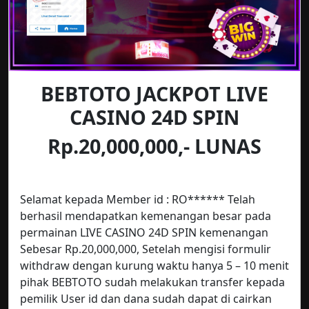
BEBTOTO JACKPOT LIVE
CASINO 24D SPIN
Rp.20,000,000,- LUNAS
Selamat kepada Member id : RO****** Telah
berhasil mendapatkan kemenangan besar pada
permainan LIVE CASINO 24D SPIN kemenangan
Sebesar Rp.20,000,000, Setelah mengisi formulir
withdraw dengan kurung waktu hanya 5 – 10 menit
pihak BEBTOTO sudah melakukan transfer kepada
pemilik User id dan dana sudah dapat di cairkan