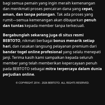
bagi semua pemain yang ingin meraih kemenangan
dan menikmati proses pencairan dana yang
cepat,
aman, dan tanpa potongan
. Tak ada proses yang
rumit—semua kemenangan akan dibayarkan
penuh
dan tuntas
kepada member tanpa terkecuali.
Bergabunglah sekarang juga di situs resmi
BEBTOTO
, nikmati berbagai
bonus menarik setiap
hari
, dan rasakan langsung pelayanan premium dari
bandar togel online profesional
yang selalu menepati
janji. Terima kasih kami sampaikan kepada seluruh
member yang telah memberikan kepercayaan penuh
pada BEBTOTO sebagai
mitra terpercaya dalam dunia
perjudian online
.
© COPYRIGHT 2014 - 2026 BEBTOTO. ALL RIGHTS RESERVED.