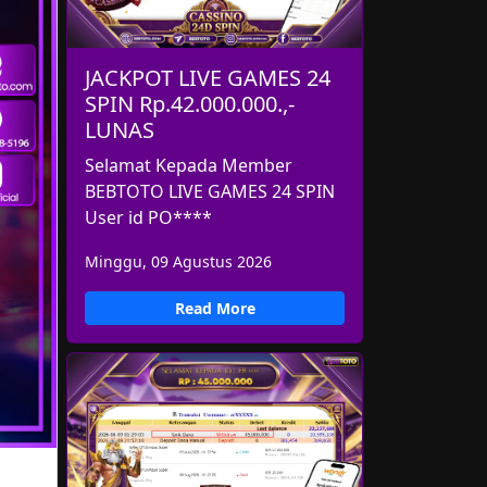
JACKPOT LIVE GAMES 24
SPIN Rp.42.000.000.,-
LUNAS
Selamat Kepada Member
BEBTOTO LIVE GAMES 24 SPIN
User id PO****
Minggu, 09 Agustus 2026
Read More