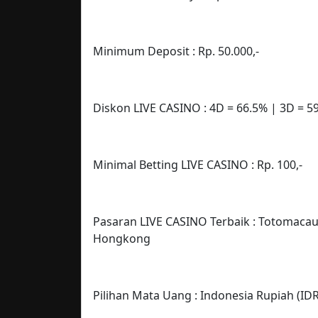
Minimum Deposit : Rp. 50.000,-
Diskon LIVE CASINO : 4D = 66.5% | 3D = 5
Minimal Betting LIVE CASINO : Rp. 100,-
Pasaran LIVE CASINO Terbaik : Totomacau
Hongkong
Pilihan Mata Uang : Indonesia Rupiah (IDR