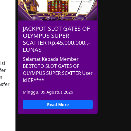
JACKPOT SLOT GATES OF
OLYMPUS SUPER
SCATTER Rp.45.000.000.,-
LUNAS
Selamat Kepada Member
isi
BEBTOTO SLOT GATES OF
fer
OLYMPUS SUPER SCATTER User
mi
id ER****
nsfer
Minggu, 09 Agustus 2026
Read More