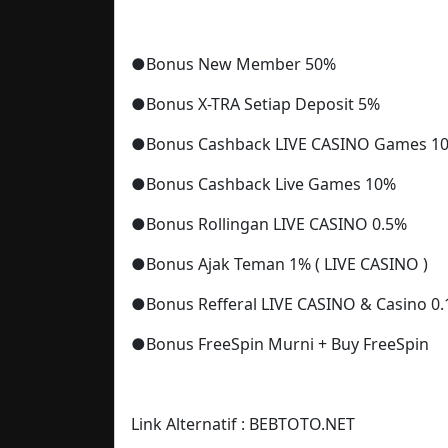
●Bonus New Member 50%
●Bonus X-TRA Setiap Deposit 5%
●Bonus Cashback LIVE CASINO Games 1
●Bonus Cashback Live Games 10%
●Bonus Rollingan LIVE CASINO 0.5%
●Bonus Ajak Teman 1% ( LIVE CASINO )
●Bonus Refferal LIVE CASINO & Casino 0
●Bonus FreeSpin Murni + Buy FreeSpin
Link Alternatif : BEBTOTO.NET