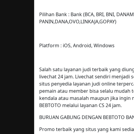
Pilihan Bank : Bank (BCA, BRI, BNI, DAN
PANIN,DANA,OVO,LINKAJA,GOPAY)
Platform : iOS, Android, Windows
Salah satu layanan judi terbaik yang diu
livechat 24 jam. Livechat sendiri menjadi 
situs penyedia layanan judi online terper
pemain atau member bisa selalu mudah 
kendala atau masalah maupun jika ingin m
BEBTOTO melalui layanan CS 24 jam.
BURUAN GABUNG DENGAN BEBTOTO BA
Promo terbaik yang situs yang kami sedia