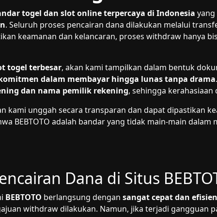
ndar togel dan slot online terpercaya di Indonesia
yang 
an
. Seluruh proses pencairan dana dilakukan melalui transf
tikan keamanan dan kelancaran, proses withdraw hanya bisa
t togel terbesar
, akan kami tampilkan dalam bentuk doku
komitmen dalam membayar hingga lunas tanpa drama
kening dan nama pemilik rekening
, sehingga kerahasiaan d
 kami unggah secara transparan dan dapat dipastikan ke
ahwa BEBTOTO adalah bandar yang tidak main-main dalam
encairan Dana di Situs BEBTO
mi
BEBTOTO
berlangsung dengan
sangat cepat dan efisie
ajuan withdraw dilakukan. Namun, jika terjadi gangguan p