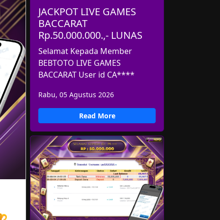
JACKPOT LIVE GAMES
BACCARAT
Rp.50.000.000.,- LUNAS
Selamat Kepada Member
BEBTOTO LIVE GAMES
BACCARAT User id CA****
Rabu, 05 Agustus 2026
Read More