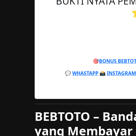
BUKTI NYATA PE
🎯
BONUS BEBTO
💬
WHASTAPP
📸
INSTAGRAM
BEBTOTO – Banda
yang Membayar