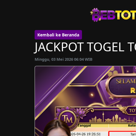
Kembali ke Beranda
JACKPOT TOGEL T
Minggu, 03 Mei 2026 06:04 WIB