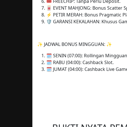
🎟️ FREECHIP: Tanpa Perlu Deposit.
🀄 EVENT MAHJONG: Bonus Scatter Sp
⚡ PETIR MERAH: Bonus Pragmatic Pl
🛡️ GARANSI KEKALAHAN: Khusus Ga
✨ JADWAL BONUS MINGGUAN: ✨
🗓️ SENIN (07:00): Rollingan Mingguan
🗓️ RABU (04:00): Cashback Slot.
🗓️ JUMAT (04:00): Cashback Live Gam