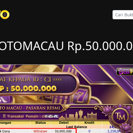
OTOMACAU Rp.50.000.0