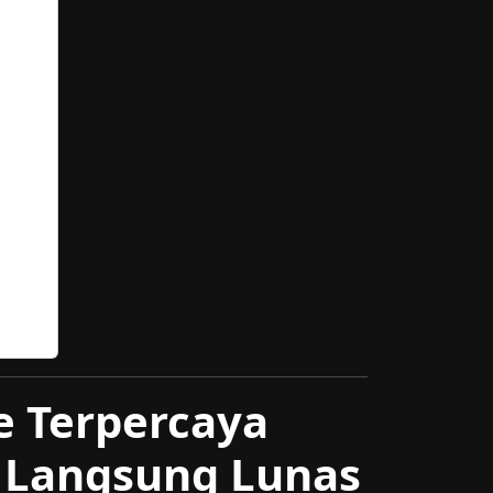
e Terpercaya
Langsung Lunas