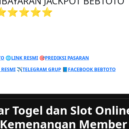
MBAYARAN JACKPOT BEBTOTO
⭐️⭐️⭐️⭐️⭐️
TO
🌐
LINK RESMI
🎯
PREDIKSI PASARAN
 RESMI
✈️
TELEGRAM GRUP
📘
FACEBOOK BEBTOTO
r Togel dan Slot Onlin
 Kemenangan Member 