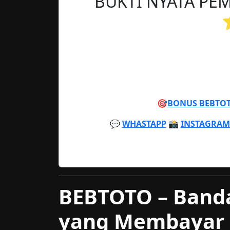
BUKTI NYATA PE
🎯
BONUS BEBTO
💬
WHASTAPP
📸
INSTAGRAM
BEBTOTO – Banda
yang Membayar