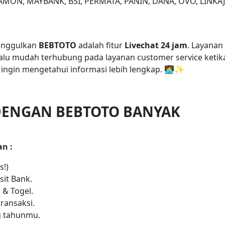
NAMON, MAYBANK, BSI, PERMATA, PANIN, DANA, OVO, LINKAJ
iunggulkan
BEBTOTO
adalah fitur
Livechat 24 jam
. Layanan 
alu mudah terhubung pada layanan customer service ketik
gin mengetahui informasi lebih lengkap. 👩‍💻✨
ENGAN BEBTOTO BANYAK
n :
s!)
it Bank.
& Togel.
ransaksi.
ng tahunmu.