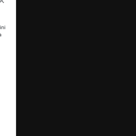
A,
ini
a