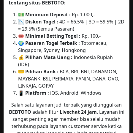
tentang situs BEBTOTO:
💵
Minimum Deposit :
Rp. 1.000,-
📉
Diskon Togel :
4D = 66.5% | 3D = 59.5% | 2D
= 29.5% (Semua Pasaran)
🎟️
Minimal Betting Togel :
Rp. 100,-
🌍
Pasaran Togel Terbaik :
Totomacau,
Singapore, Sydney, Hongkong
💰
Pilihan Mata Uang :
Indonesia Rupiah
(IDR)
💳
Pilihan Bank :
BCA, BRI, BNI, DANAMON,
MAYBANK, BSI, PERMATA, PANIN, DANA, OVO,
LINKAJA, GOPAY
📱
Platform :
iOS, Android, Windows
Salah satu layanan judi terbaik yang diunggulkan
BEBTOTO
adalah fitur
Livechat 24 jam
. Layanan ini
sangat penting agar member bisa selalu mudah
terhubung pada layanan customer service ketika