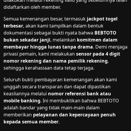
dilakukan melalui rekening valid yang sebelumnya telah
didaftarkan oleh member.
Semua kemenangan besar, termasuk
jackpot togel
terbesar
, akan kami tampilkan dalam bentuk
dokumentasi sebagai bukti nyata bahwa
BEBTOTO
bukan sekadar janji
, melainkan
komitmen dalam
membayar hingga lunas tanpa drama
. Demi menjaga
privasi pemain, kami melakukan
sensor pada 4 digit
nomor rekening dan nama pemilik rekening
,
sehingga kerahasiaan data tetap terjaga.
Seluruh bukti pembayaran kemenangan akan kami
unggah secara transparan dan dapat dipastikan
keasliannya melalui
nomor referensi bank atau
mobile banking
. Ini membuktikan bahwa BEBTOTO
adalah bandar yang tidak main-main dalam
memberikan
pelayanan dan kepercayaan penuh
kepada semua member
.