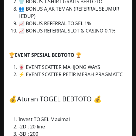
👕 BONUS T-SHIRT GRATIS BEBTOTO
👥 BONUS AJAK TEMAN (REFERRAL SEUMUR
HIDUP)
📈 BONUS REFERRAL TOGEL 1%
📈 BONUS REFERRAL SLOT & CASINO 0.1%
🏆
EVENT SPESIAL BEBTOTO
🏆
🀄 EVENT SCATTER MAHJONG WAYS
⚡ EVENT SCATTER PETIR MERAH PRAGMATIC
💰Aturan TOGEL BEBTOTO 💰
Invest TOGEL Maximal
-2D : 20 line
-3D : 200