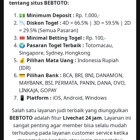
tentang situs BEBTOTO:
💵
Minimum Deposit :
Rp. 1.000,-
📉
Diskon Togel :
4D = 66.5% | 3D = 59.5% | 2D
= 29.5% (Semua Pasaran)
🎟️
Minimal Betting Togel :
Rp. 100,-
🌍
Pasaran Togel Terbaik :
Totomacau,
Singapore, Sydney, Hongkong
💰
Pilihan Mata Uang :
Indonesia Rupiah
(IDR)
💳
Pilihan Bank :
BCA, BRI, BNI, DANAMON,
MAYBANK, BSI, PERMATA, PANIN, DANA, OVO,
LINKAJA, GOPAY
📱
Platform :
iOS, Android, Windows
Salah satu layanan judi terbaik yang diunggulkan
BEBTOTO
adalah fitur
Livechat 24 jam
. Layanan ini
sangat penting agar member bisa selalu mudah
terhubung pada layanan customer service ketika