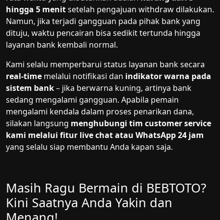
hingga 5 menit
setelah pengajuan withdraw dilakukan.
Namun, jika terjadi gangguan pada pihak bank yang
dituju, waktu pencairan bisa sedikit tertunda hingga
layanan bank kembali normal.
Kami selalu memperbarui status layanan bank secara
real-time
melalui notifikasi dan
indikator warna pada
sistem bank
– jika berwarna kuning, artinya bank
sedang mengalami gangguan. Apabila pemain
mengalami kendala dalam proses penarikan dana,
silakan langsung
menghubungi tim customer service
kami melalui fitur live chat atau WhatsApp 24 jam
yang selalu siap membantu Anda kapan saja.
Masih Ragu Bermain di BEBTOTO?
Kini Saatnya Anda Yakin dan
Menang!