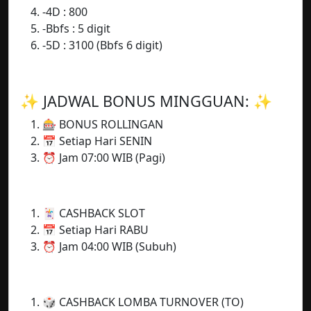
-4D : 800
-Bbfs : 5 digit
-5D : 3100 (Bbfs 6 digit)
✨ JADWAL BONUS MINGGUAN: ✨
🎰 BONUS ROLLINGAN
📅 Setiap Hari SENIN
⏰ Jam 07:00 WIB (Pagi)
🃏 CASHBACK SLOT
📅 Setiap Hari RABU
⏰ Jam 04:00 WIB (Subuh)
🎲 CASHBACK LOMBA TURNOVER (TO)