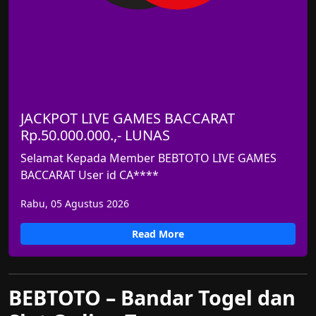
JACKPOT LIVE GAMES BACCARAT
Rp.50.000.000.,- LUNAS
Selamat Kepada Member BEBTOTO LIVE GAMES
BACCARAT User id CA****
Rabu, 05 Agustus 2026
Read More
BEBTOTO – Bandar Togel dan