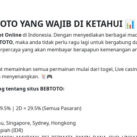
OTO YANG WAJIB DI KETAHUI
📊
ot Online
di Indonesia. Dengan menyediakan berbagai ma
TOTO
, maka anda tidak perlu ragu lagi untuk bergabung d
 terpercaya yang akan membayar berapapun kemenangan a
 memainkan semua permainan mulai dari togel, Live casi
dan menyenangkan. 🃏🎮
ng tentang situs BEBTOTO:
59.5% | 2D = 29.5% (Semua Pasaran)
, Singapore, Sydney, Hongkong
piah (IDR)