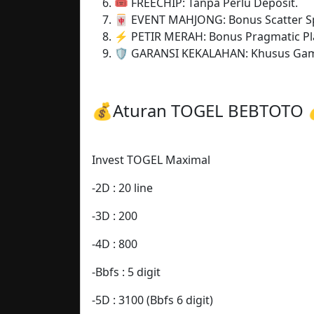
🎟️ FREECHIP: Tanpa Perlu Deposit.
🀄 EVENT MAHJONG: Bonus Scatter Sp
⚡ PETIR MERAH: Bonus Pragmatic Pl
🛡️ GARANSI KEKALAHAN: Khusus Ga
💰Aturan TOGEL BEBTOTO 
Invest TOGEL Maximal
-2D : 20 line
-3D : 200
-4D : 800
-Bbfs : 5 digit
-5D : 3100 (Bbfs 6 digit)