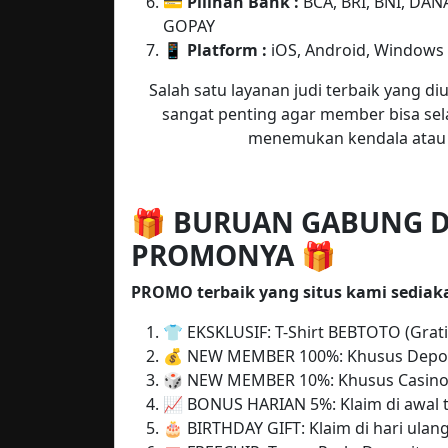
💳
Pilihan Bank :
BCA, BRI, BNI, DA
GOPAY
📱
Platform :
iOS, Android, Windows
Salah satu layanan judi terbaik yang d
sangat penting agar member bisa sel
menemukan kendala atau in
🎁
BURUAN GABUNG D
PROMONYA
🎁
PROMO terbaik yang situs kami sediaka
👕 EKSKLUSIF: T-Shirt BEBTOTO (Grati
💰 NEW MEMBER 100%: Khusus Depos
🎲 NEW MEMBER 10%: Khusus Casino 
📈 BONUS HARIAN 5%: Klaim di awal t
🎂 BIRTHDAY GIFT: Klaim di hari ula