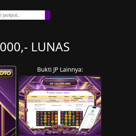
000,- LUNAS
Bukti JP Lainnya: