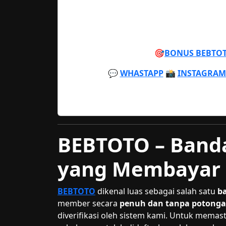
🎯
BONUS BEBTO
💬
WHASTAPP
📸
INSTAGRAM
BEBTOTO – Banda
yang Membayar
BEBTOTO
dikenal luas sebagai salah satu
ba
member secara
penuh dan tanpa potong
diverifikasi oleh sistem kami. Untuk memas