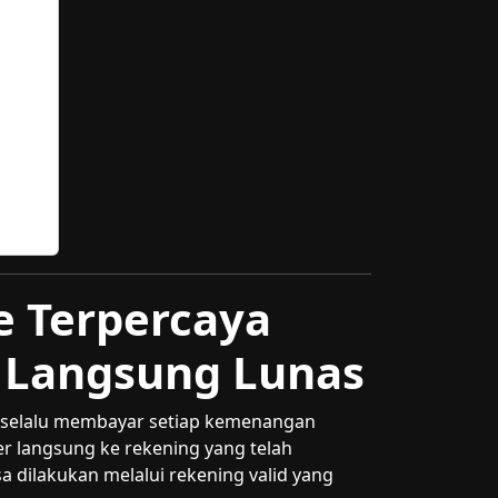
e Terpercaya
Langsung Lunas
selalu membayar setiap kemenangan
er langsung ke rekening yang telah
 dilakukan melalui rekening valid yang