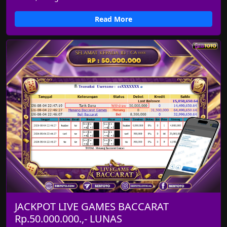
Read More
JACKPOT LIVE GAMES BACCARAT
Rp.50.000.000.,- LUNAS