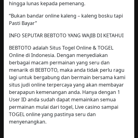
hingga lunas kepada pemenang.
“Bukan bandar online kaleng – kaleng bosku tapi
Pasti Bayar”
INFO SEPUTAR BEBTOTO YANG WAJIB DI KETAHUI
BEBTOTO adalah Situs Togel Online & TOGEL
Online di Indonesia. Dengan menyediakan
berbagai macam permainan yang seru dan
menarik di BEBTOTO, maka anda tidak perlu ragu
lagi untuk bergabung dan bermain bersama kami
situs judi online terpercaya yang akan membayar
berapapun kemenangan anda. Hanya dengan 1
User ID anda sudah dapat memainkan semua
permainan mulai dari togel, Live casino sampai
TOGEL online yang pastinya seru dan
menyenangkan.