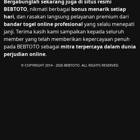
Bergabunglah sekarang juga di situs resmi
BEBTOTO
, nikmati berbagai
bonus menarik setiap
hari
, dan rasakan langsung pelayanan premium dari
bandar togel online profesional
yang selalu menepati
janji. Terima kasih kami sampaikan kepada seluruh
member yang telah memberikan kepercayaan penuh
pada BEBTOTO sebagai
mitra terpercaya dalam dunia
perjudian online
.
© COPYRIGHT 2014 - 2026 BEBTOTO. ALL RIGHTS RESERVED.