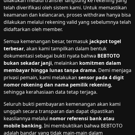
dilakukan melalui transfer langsung ke rekening yang
telah diverifikasi oleh sistem kami. Untuk memastikan
keamanan dan kelancaran, proses withdraw hanya bisa
dilakukan melalui rekening valid yang sebelumnya telah
didaftarkan oleh member.
Semua kemenangan besar, termasuk
jackpot togel
terbesar
, akan kami tampilkan dalam bentuk
dokumentasi sebagai bukti nyata bahwa
BEBTOTO
bukan sekadar janji
, melainkan
komitmen dalam
membayar hingga lunas tanpa drama
. Demi menjaga
privasi pemain, kami melakukan
sensor pada 4 digit
nomor rekening dan nama pemilik rekening
,
sehingga kerahasiaan data tetap terjaga.
Seluruh bukti pembayaran kemenangan akan kami
unggah secara transparan dan dapat dipastikan
keasliannya melalui
nomor referensi bank atau
mobile banking
. Ini membuktikan bahwa BEBTOTO
adalah bandar yang tidak main-main dalam