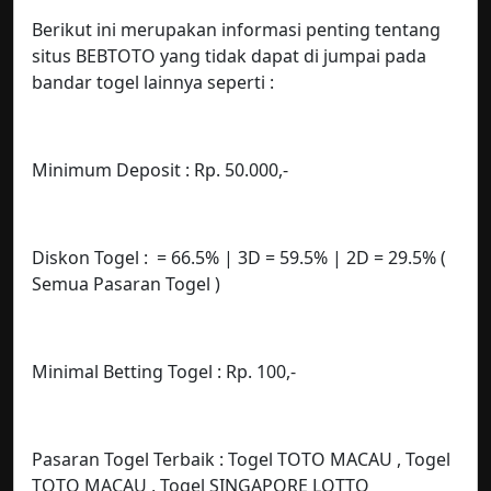
Berikut ini merupakan informasi penting tentang
situs BEBTOTO yang tidak dapat di jumpai pada
bandar togel lainnya seperti :
Minimum Deposit : Rp. 50.000,-
Diskon Togel : = 66.5% | 3D = 59.5% | 2D = 29.5% (
Semua Pasaran Togel )
Minimal Betting Togel : Rp. 100,-
Pasaran Togel Terbaik : Togel TOTO MACAU , Togel
TOTO MACAU , Togel SINGAPORE LOTTO