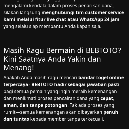
mengalami kendala dalam proses penarikan dana,
silakan langsung
menghubungi tim customer service
kami melalui fitur live chat atau WhatsApp 24 jam
yang selalu siap membantu Anda kapan saja.
Masih Ragu Bermain di BEBTOTO?
Kini Saatnya Anda Yakin dan
Menang!
Apakah Anda masih ragu mencari
bandar togel online
terpercaya
?
BEBTOTO hadir sebagai jawaban pasti
bagi semua pemain yang ingin meraih kemenangan
dan menikmati proses pencairan dana yang
cepat,
aman, dan tanpa potongan
. Tak ada proses yang
rumit—semua kemenangan akan dibayarkan
penuh
dan tuntas
kepada member tanpa terkecuali.