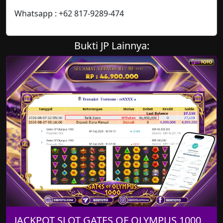
Whatsapp : +62 817-9289-474
Bukti JP Lainnya:
JACKPOT SLOT GATES OF OLYMPUS 1000