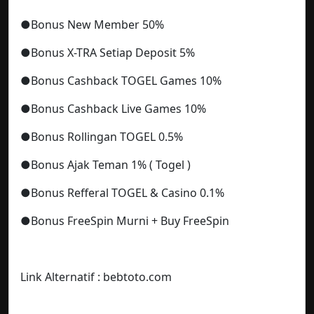
●Bonus New Member 50%
●Bonus X-TRA Setiap Deposit 5%
●Bonus Cashback TOGEL Games 10%
●Bonus Cashback Live Games 10%
●Bonus Rollingan TOGEL 0.5%
●Bonus Ajak Teman 1% ( Togel )
●Bonus Refferal TOGEL & Casino 0.1%
●Bonus FreeSpin Murni + Buy FreeSpin
Link Alternatif : bebtoto.com