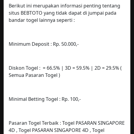
Berikut ini merupakan informasi penting tentang
situs BEBTOTO yang tidak dapat di jumpai pada
bandar togel lainnya seperti :
Minimum Deposit : Rp. 50.000,-
Diskon Togel : = 66.5% | 3D = 59.5% | 2D = 29.5% (
Semua Pasaran Togel )
Minimal Betting Togel : Rp. 100,-
Pasaran Togel Terbaik : Togel PASARAN SINGAPORE
4D , Togel PASARAN SINGAPORE 4D , Togel