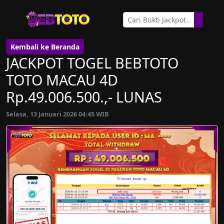
Kembali ke Beranda
JACKPOT TOGEL BEBTOTO
TOTO MACAU 4D
Rp.49.006.500.,- LUNAS
Selasa, 13 Januari 2026 04:45 WIB