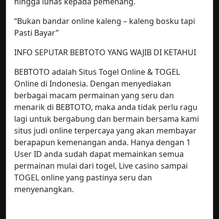
hingga lunas kepada pemenang.
“Bukan bandar online kaleng – kaleng bosku tapi
Pasti Bayar”
INFO SEPUTAR BEBTOTO YANG WAJIB DI KETAHUI
BEBTOTO adalah Situs Togel Online & TOGEL
Online di Indonesia. Dengan menyediakan
berbagai macam permainan yang seru dan
menarik di BEBTOTO, maka anda tidak perlu ragu
lagi untuk bergabung dan bermain bersama kami
situs judi online terpercaya yang akan membayar
berapapun kemenangan anda. Hanya dengan 1
User ID anda sudah dapat memainkan semua
permainan mulai dari togel, Live casino sampai
TOGEL online yang pastinya seru dan
menyenangkan.