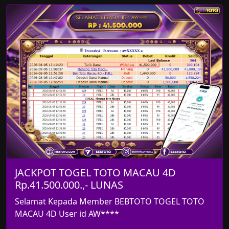
JACKPOT TOGEL TOTO MACAU 4D
Rp.41.500.000.,- LUNAS
Selamat Kepada Member BEBTOTO TOGEL TOTO
MACAU 4D User id AW****