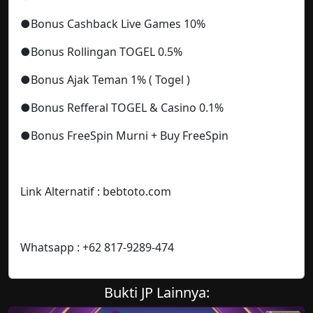
●Bonus Cashback Live Games 10%
●Bonus Rollingan TOGEL 0.5%
●Bonus Ajak Teman 1% ( Togel )
●Bonus Refferal TOGEL & Casino 0.1%
●Bonus FreeSpin Murni + Buy FreeSpin
Link Alternatif : bebtoto.com
Whatsapp : +62 817-9289-474
Bukti JP Lainnya: