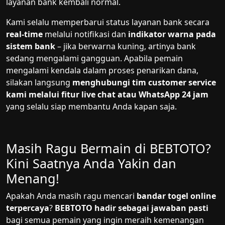
layanan bank kembali normal.
Kami selalu memperbarui status layanan bank secara
real-time
melalui notifikasi dan
indikator warna pada
sistem bank
– jika berwarna kuning, artinya bank
sedang mengalami gangguan. Apabila pemain
mengalami kendala dalam proses penarikan dana,
silakan langsung
menghubungi tim customer service
kami melalui fitur live chat atau WhatsApp 24 jam
yang selalu siap membantu Anda kapan saja.
Masih Ragu Bermain di BEBTOTO?
Kini Saatnya Anda Yakin dan
Menang!
Apakah Anda masih ragu mencari
bandar togel online
terpercaya
?
BEBTOTO hadir sebagai jawaban pasti
bagi semua pemain yang ingin meraih kemenangan