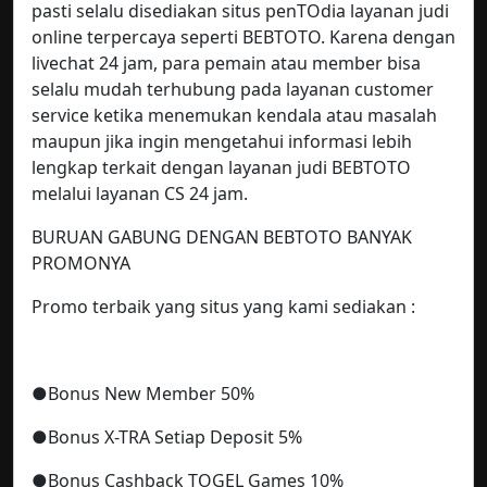
pasti selalu disediakan situs penTOdia layanan judi
online terpercaya seperti BEBTOTO. Karena dengan
livechat 24 jam, para pemain atau member bisa
selalu mudah terhubung pada layanan customer
service ketika menemukan kendala atau masalah
maupun jika ingin mengetahui informasi lebih
lengkap terkait dengan layanan judi BEBTOTO
melalui layanan CS 24 jam.
BURUAN GABUNG DENGAN BEBTOTO BANYAK
PROMONYA
Promo terbaik yang situs yang kami sediakan :
●Bonus New Member 50%
●Bonus X-TRA Setiap Deposit 5%
●Bonus Cashback TOGEL Games 10%