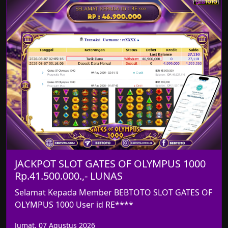
JACKPOT SLOT GATES OF OLYMPUS 1000
Rp.41.500.000.,- LUNAS
Selamat Kepada Member BEBTOTO SLOT GATES OF
OLYMPUS 1000 User id RE****
Jumat, 07 Agustus 2026