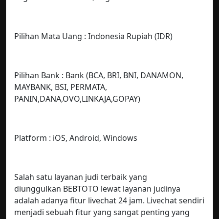
Pilihan Mata Uang : Indonesia Rupiah (IDR)
Pilihan Bank : Bank (BCA, BRI, BNI, DANAMON,
MAYBANK, BSI, PERMATA,
PANIN,DANA,OVO,LINKAJA,GOPAY)
Platform : iOS, Android, Windows
Salah satu layanan judi terbaik yang
diunggulkan BEBTOTO lewat layanan judinya
adalah adanya fitur livechat 24 jam. Livechat sendiri
menjadi sebuah fitur yang sangat penting yang