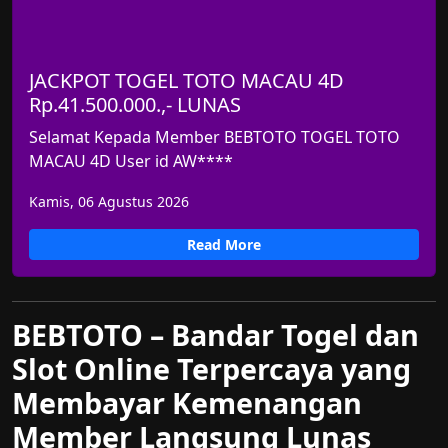
JACKPOT TOGEL TOTO MACAU 4D
Rp.41.500.000.,- LUNAS
Selamat Kepada Member BEBTOTO TOGEL TOTO
MACAU 4D User id AW****
Kamis, 06 Agustus 2026
Read More
BEBTOTO – Bandar Togel dan
Slot Online Terpercaya yang
Membayar Kemenangan
Member Langsung Lunas