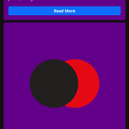
Read More