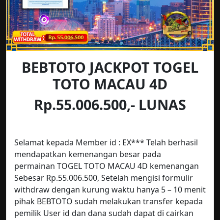
BEBTOTO JACKPOT TOGEL
TOTO MACAU 4D
Rp.55.006.500,- LUNAS
Selamat kepada Member id : EX*** Telah berhasil
mendapatkan kemenangan besar pada
permainan TOGEL TOTO MACAU 4D kemenangan
Sebesar Rp.55.006.500, Setelah mengisi formulir
withdraw dengan kurung waktu hanya 5 – 10 menit
pihak BEBTOTO sudah melakukan transfer kepada
pemilik User id dan dana sudah dapat di cairkan