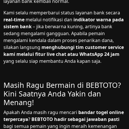
layanan bank kembali normal.
Kami selalu memperbarui status layanan bank secara
real-time
melalui notifikasi dan
indikator warna pada
sistem bank
– jika berwarna kuning, artinya bank
sedang mengalami gangguan. Apabila pemain
mengalami kendala dalam proses penarikan dana,
silakan langsung
menghubungi tim customer service
kami melalui fitur live chat atau WhatsApp 24 jam
yang selalu siap membantu Anda kapan saja.
Masih Ragu Bermain di BEBTOTO?
Kini Saatnya Anda Yakin dan
Menang!
Apakah Anda masih ragu mencari
bandar togel online
terpercaya
?
BEBTOTO hadir sebagai jawaban pasti
bagi semua pemain yang ingin meraih kemenangan