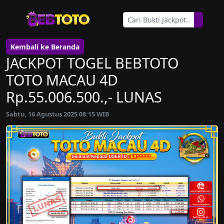
Kembali ke Beranda
JACKPOT TOGEL BEBTOTO
TOTO MACAU 4D
Rp.55.006.500.,- LUNAS
Sabtu, 16 Agustus 2025 08:15 WIB