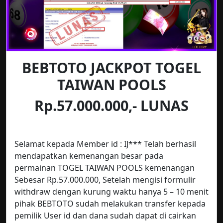
BEBTOTO JACKPOT TOGEL
TAIWAN POOLS
Rp.57.000.000,- LUNAS
Selamat kepada Member id : IJ*** Telah berhasil
mendapatkan kemenangan besar pada
permainan TOGEL TAIWAN POOLS kemenangan
Sebesar Rp.57.000.000, Setelah mengisi formulir
withdraw dengan kurung waktu hanya 5 – 10 menit
pihak BEBTOTO sudah melakukan transfer kepada
pemilik User id dan dana sudah dapat di cairkan