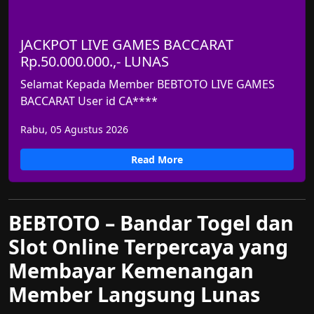
JACKPOT LIVE GAMES BACCARAT
Rp.50.000.000.,- LUNAS
Selamat Kepada Member BEBTOTO LIVE GAMES
BACCARAT User id CA****
Rabu, 05 Agustus 2026
Read More
BEBTOTO – Bandar Togel dan
Slot Online Terpercaya yang
Membayar Kemenangan
Member Langsung Lunas