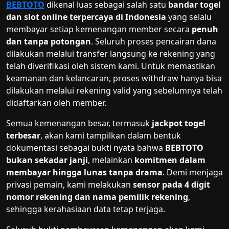
BEBTOTO
dikenal luas sebagai salah satu
bandar togel
dan slot online terpercaya di Indonesia
yang selalu
membayar setiap kemenangan member secara
penuh
dan tanpa potongan
. Seluruh proses pencairan dana
dilakukan melalui transfer langsung ke rekening yang
telah diverifikasi oleh sistem kami. Untuk memastikan
keamanan dan kelancaran, proses withdraw hanya bisa
dilakukan melalui rekening valid yang sebelumnya telah
didaftarkan oleh member.
Semua kemenangan besar, termasuk
jackpot togel
terbesar
, akan kami tampilkan dalam bentuk
dokumentasi sebagai bukti nyata bahwa
BEBTOTO
bukan sekadar janji
, melainkan
komitmen dalam
membayar hingga lunas tanpa drama
. Demi menjaga
privasi pemain, kami melakukan
sensor pada 4 digit
nomor rekening dan nama pemilik rekening
,
sehingga kerahasiaan data tetap terjaga.