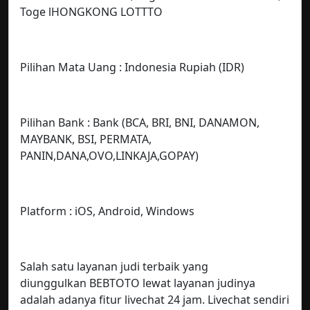
Toge lHONGKONG LOTTTO
Pilihan Mata Uang : Indonesia Rupiah (IDR)
Pilihan Bank : Bank (BCA, BRI, BNI, DANAMON,
MAYBANK, BSI, PERMATA,
PANIN,DANA,OVO,LINKAJA,GOPAY)
Platform : iOS, Android, Windows
Salah satu layanan judi terbaik yang
diunggulkan BEBTOTO lewat layanan judinya
adalah adanya fitur livechat 24 jam. Livechat sendiri