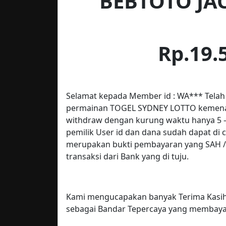
BEBTOTO JA
Rp.19.
Selamat kepada Member id : WA*** Tela
permainan TOGEL SYDNEY LOTTO kemenang
withdraw dengan kurung waktu hanya 5 
pemilik User id dan dana sudah dapat di
merupakan bukti pembayaran yang SAH / 
transaksi dari Bank yang di tuju.
Kami mengucapakan banyak Terima Kasi
sebagai Bandar Tepercaya yang membay