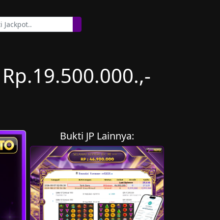
p.19.500.000.,-
Bukti JP Lainnya: