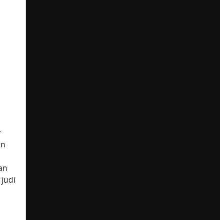
r
an
an
judi