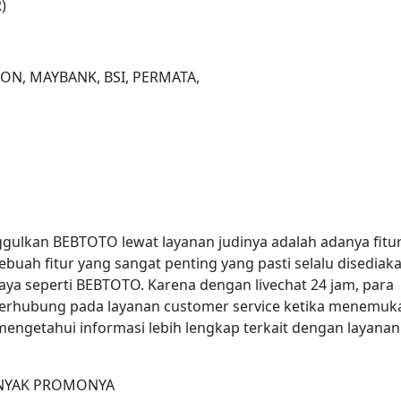
)
AMON, MAYBANK, BSI, PERMATA,
nggulkan BEBTOTO lewat layanan judinya adalah adanya fitu
sebuah fitur yang sangat penting yang pasti selalu disediak
caya seperti BEBTOTO. Karena dengan livechat 24 jam, para
terhubung pada layanan customer service ketika menemuk
engetahui informasi lebih lengkap terkait dengan layanan 
NYAK PROMONYA