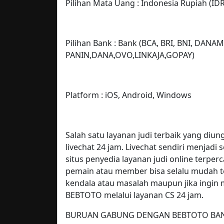
Pilihan Mata Uang : Indonesia Rupiah (IDR
Pilihan Bank : Bank (BCA, BRI, BNI, DAN
PANIN,DANA,OVO,LINKAJA,GOPAY)
Platform : iOS, Android, Windows
Salah satu layanan judi terbaik yang diu
livechat 24 jam. Livechat sendiri menjadi 
situs penyedia layanan judi online terper
pemain atau member bisa selalu mudah 
kendala atau masalah maupun jika ingin m
BEBTOTO melalui layanan CS 24 jam.
BURUAN GABUNG DENGAN BEBTOTO BA