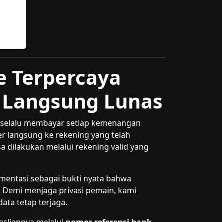
e Terpercaya
Langsung Lunas
selalu membayar setiap kemenangan
er langsung ke rekening yang telah
 dilakukan melalui rekening valid yang
mentasi sebagai bukti nyata bahwa
. Demi menjaga privasi pemain, kami
ata tetap terjaga.