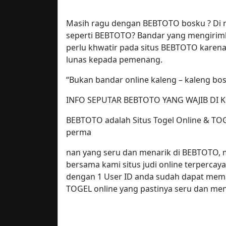
Masih ragu dengan BEBTOTO bosku ? Di m
seperti BEBTOTO? Bandar yang mengirimk
perlu khwatir pada situs BEBTOTO kare
lunas kepada pemenang.
“Bukan bandar online kaleng – kaleng bos
INFO SEPUTAR BEBTOTO YANG WAJIB DI 
BEBTOTO adalah Situs Togel Online & TO
perma
nan yang seru dan menarik di BEBTOTO, 
bersama kami situs judi online terperc
dengan 1 User ID anda sudah dapat mema
TOGEL online yang pastinya seru dan me