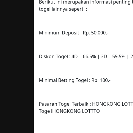
Berikut ini merupakan informasi penting
togel lainnya seperti :
Minimum Deposit : Rp. 50.000,-
Diskon Togel : 4D = 66.5% | 3D = 59.5% | 
Minimal Betting Togel : Rp. 100,-
Pasaran Togel Terbaik : HONGKONG LO
Toge lHONGKONG LOTTTO