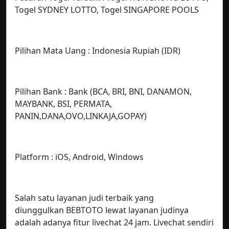
Togel SYDNEY LOTTO, Togel SINGAPORE POOLS
Pilihan Mata Uang : Indonesia Rupiah (IDR)
Pilihan Bank : Bank (BCA, BRI, BNI, DANAMON,
MAYBANK, BSI, PERMATA,
PANIN,DANA,OVO,LINKAJA,GOPAY)
Platform : iOS, Android, Windows
Salah satu layanan judi terbaik yang
diunggulkan BEBTOTO lewat layanan judinya
adalah adanya fitur livechat 24 jam. Livechat sendiri