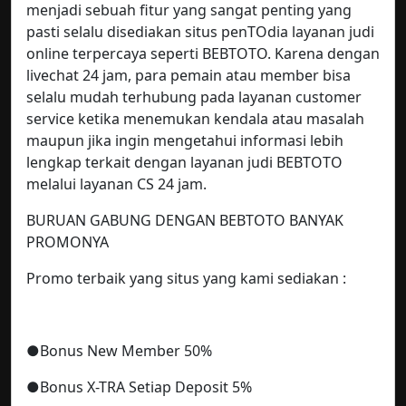
menjadi sebuah fitur yang sangat penting yang
pasti selalu disediakan situs penTOdia layanan judi
online terpercaya seperti BEBTOTO. Karena dengan
livechat 24 jam, para pemain atau member bisa
selalu mudah terhubung pada layanan customer
service ketika menemukan kendala atau masalah
maupun jika ingin mengetahui informasi lebih
lengkap terkait dengan layanan judi BEBTOTO
melalui layanan CS 24 jam.
BURUAN GABUNG DENGAN BEBTOTO BANYAK
PROMONYA
Promo terbaik yang situs yang kami sediakan :
●Bonus New Member 50%
●Bonus X-TRA Setiap Deposit 5%