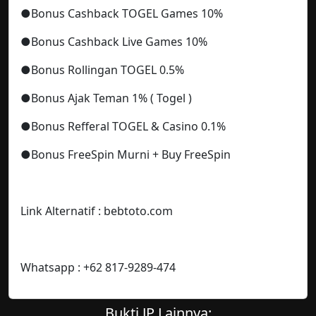
●Bonus Cashback TOGEL Games 10%
●Bonus Cashback Live Games 10%
●Bonus Rollingan TOGEL 0.5%
●Bonus Ajak Teman 1% ( Togel )
●Bonus Refferal TOGEL & Casino 0.1%
●Bonus FreeSpin Murni + Buy FreeSpin
Link Alternatif : bebtoto.com
Whatsapp : +62 817-9289-474
Bukti JP Lainnya: