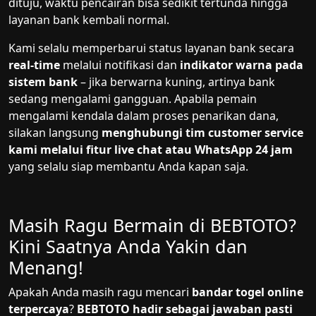
dituju, waktu pencairan bisa sedikit tertunda hingga
layanan bank kembali normal.
Kami selalu memperbarui status layanan bank secara
real-time
melalui notifikasi dan
indikator warna pada
sistem bank
– jika berwarna kuning, artinya bank
sedang mengalami gangguan. Apabila pemain
mengalami kendala dalam proses penarikan dana,
silakan langsung
menghubungi tim customer service
kami melalui fitur live chat atau WhatsApp 24 jam
yang selalu siap membantu Anda kapan saja.
Masih Ragu Bermain di BEBTOTO?
Kini Saatnya Anda Yakin dan
Menang!
Apakah Anda masih ragu mencari
bandar togel online
terpercaya
?
BEBTOTO hadir sebagai jawaban pasti