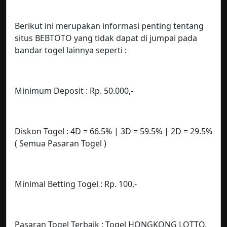
Berikut ini merupakan informasi penting tentang
situs BEBTOTO yang tidak dapat di jumpai pada
bandar togel lainnya seperti :
Minimum Deposit : Rp. 50.000,-
Diskon Togel : 4D = 66.5% | 3D = 59.5% | 2D = 29.5%
( Semua Pasaran Togel )
Minimal Betting Togel : Rp. 100,-
Pasaran Togel Terbaik : Togel HONGKONG LOTTO,