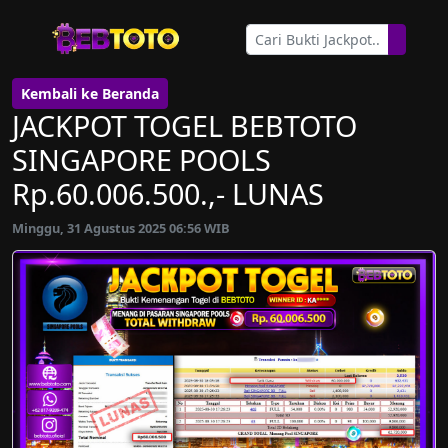
Kembali ke Beranda
JACKPOT TOGEL BEBTOTO
SINGAPORE POOLS
Rp.60.006.500.,- LUNAS
Minggu, 31 Agustus 2025 06:56 WIB