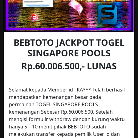
BEBTOTO JACKPOT TOGEL
SINGAPORE POOLS
Rp.60.006.500,- LUNAS
Selamat kepada Member id : KA*** Telah berhasil
mendapatkan kemenangan besar pada
permainan TOGEL SINGAPORE POOLS
kemenangan Sebesar Rp.60.006.500, Setelah
mengisi formulir withdraw dengan kurung waktu
hanya 5 – 10 menit pihak BEBTOTO sudah
melakukan transfer kepada pemilik User id dan