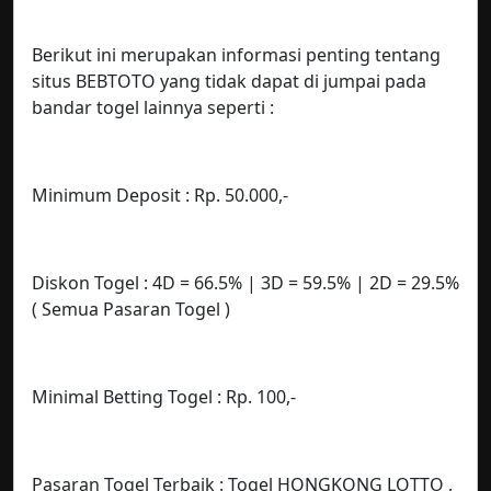
Berikut ini merupakan informasi penting tentang
situs BEBTOTO yang tidak dapat di jumpai pada
bandar togel lainnya seperti :
Minimum Deposit : Rp. 50.000,-
Diskon Togel : 4D = 66.5% | 3D = 59.5% | 2D = 29.5%
( Semua Pasaran Togel )
Minimal Betting Togel : Rp. 100,-
Pasaran Togel Terbaik : Togel HONGKONG LOTTO ,