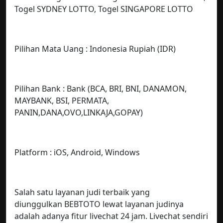
Togel SYDNEY LOTTO, Togel SINGAPORE LOTTO
Pilihan Mata Uang : Indonesia Rupiah (IDR)
Pilihan Bank : Bank (BCA, BRI, BNI, DANAMON,
MAYBANK, BSI, PERMATA,
PANIN,DANA,OVO,LINKAJA,GOPAY)
Platform : iOS, Android, Windows
Salah satu layanan judi terbaik yang
diunggulkan BEBTOTO lewat layanan judinya
adalah adanya fitur livechat 24 jam. Livechat sendiri