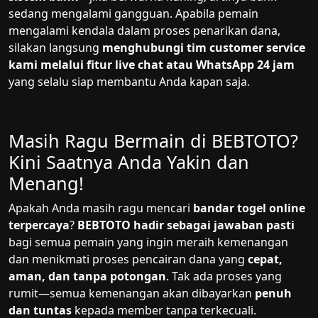
sedang mengalami gangguan. Apabila pemain
mengalami kendala dalam proses penarikan dana,
silakan langsung
menghubungi tim customer service
kami melalui fitur live chat atau WhatsApp 24 jam
yang selalu siap membantu Anda kapan saja.
Masih Ragu Bermain di BEBTOTO?
Kini Saatnya Anda Yakin dan
Menang!
Apakah Anda masih ragu mencari
bandar togel online
terpercaya
?
BEBTOTO hadir sebagai jawaban pasti
bagi semua pemain yang ingin meraih kemenangan
dan menikmati proses pencairan dana yang
cepat,
aman, dan tanpa potongan
. Tak ada proses yang
rumit—semua kemenangan akan dibayarkan
penuh
dan tuntas
kepada member tanpa terkecuali.