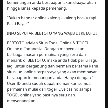
kemenangan anda berapapun akan dibayarakan
hingga lunas kepada pemenang.
“Bukan bandar online kaleng – kaleng bosku tapi
Pasti Bayar”
INFO SEPUTAR BEBTOTO YANG WAJIB DI KETAHUI
BEBTOTO adalah Situs Togel Online & TOGEL
Online di Indonesia. Dengan menyediakan
berbagai macam permainan yang seru dan
menarik di BEBTOTO, maka anda tidak perlu ragu
lagi untuk bergabung dan bermain bersama kami
situs judi online terpercaya yang akan membayar
berapapun kemenangan anda. Hanya dengan 1
User ID anda sudah dapat memainkan semua
permainan mulai dari togel, Live casino sampai
TOGEL online yang pastinya seru dan
menyenangkan.