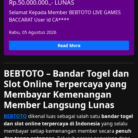
Rp.50.000.000.,- LUNAS
Selamat Kepada Member BEBTOTO LIVE GAMES
BACCARAT User id CA****
Rabu, 05 Agustus 2026
Read More
BEBTOTO – Bandar Togel dan
Slot Online Terpercaya yang
Membayar Kemenangan
Member Langsung Lunas
BEBTOTO
dikenal luas sebagai salah satu
bandar togel
dan slot online terpercaya di Indonesia
yang selalu
membayar setiap kemenangan member secara
penuh