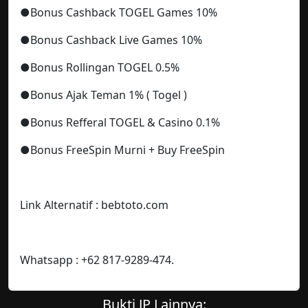
●Bonus Cashback TOGEL Games 10%
●Bonus Cashback Live Games 10%
●Bonus Rollingan TOGEL 0.5%
●Bonus Ajak Teman 1% ( Togel )
●Bonus Refferal TOGEL & Casino 0.1%
●Bonus FreeSpin Murni + Buy FreeSpin
Link Alternatif : bebtoto.com
Whatsapp : +62 817-9289-474.
Bukti JP Lainnya: