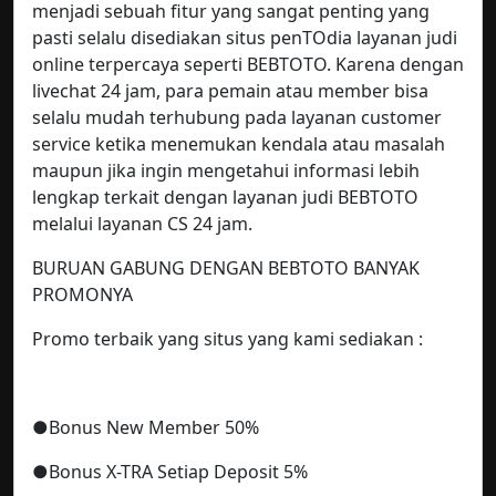
menjadi sebuah fitur yang sangat penting yang
pasti selalu disediakan situs penTOdia layanan judi
online terpercaya seperti BEBTOTO. Karena dengan
livechat 24 jam, para pemain atau member bisa
selalu mudah terhubung pada layanan customer
service ketika menemukan kendala atau masalah
maupun jika ingin mengetahui informasi lebih
lengkap terkait dengan layanan judi BEBTOTO
melalui layanan CS 24 jam.
BURUAN GABUNG DENGAN BEBTOTO BANYAK
PROMONYA
Promo terbaik yang situs yang kami sediakan :
●Bonus New Member 50%
●Bonus X-TRA Setiap Deposit 5%