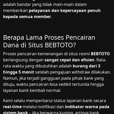
adalah bandar yang tidak main-main dalam
memberikan
pelayanan dan kepercayaan penuh
kepada semua member
.
Berapa Lama Proses Pencairan
Dana di Situs BEBTOTO?
Proses pencairan kemenangan di situs resmi
BEBTOTO
berlangsung dengan
sangat cepat dan efisien
. Rata-
rata waktu yang dibutuhkan adalah
kurang dari 3
hingga 5 menit
setelah pengajuan withdraw dilakukan.
Namun, jika terjadi gangguan pada pihak bank yang
dituju, waktu pencairan bisa sedikit tertunda hingga
layanan bank kembali normal.
Kami selalu memperbarui status layanan bank secara
real-time
melalui notifikasi dan
indikator warna pada
sistem bank
– jika berwarna kuning, artinya bank