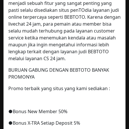
menjadi sebuah fitur yang sangat penting yang
pasti selalu disediakan situs penTOdia layanan judi
online terpercaya seperti BEBTOTO. Karena dengan
livechat 24 jam, para pemain atau member bisa
selalu mudah terhubung pada layanan customer
service ketika menemukan kendala atau masalah
maupun jika ingin mengetahui informasi lebih
lengkap terkait dengan layanan judi BEBTOTO
melalui layanan CS 24 jam.
BURUAN GABUNG DENGAN BEBTOTO BANYAK
PROMONYA
Promo terbaik yang situs yang kami sediakan :
●Bonus New Member 50%
●Bonus X-TRA Setiap Deposit 5%