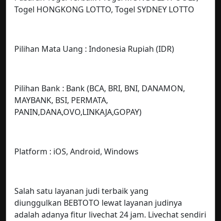
Togel HONGKONG LOTTO, Togel SYDNEY LOTTO
Pilihan Mata Uang : Indonesia Rupiah (IDR)
Pilihan Bank : Bank (BCA, BRI, BNI, DANAMON,
MAYBANK, BSI, PERMATA,
PANIN,DANA,OVO,LINKAJA,GOPAY)
Platform : iOS, Android, Windows
Salah satu layanan judi terbaik yang
diunggulkan BEBTOTO lewat layanan judinya
adalah adanya fitur livechat 24 jam. Livechat sendiri