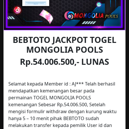
BEBTOTO JACKPOT TOGEL
MONGOLIA POOLS
Rp.54.006.500,- LUNAS
Selamat kepada Member id : AJ*** Telah berhasil
mendapatkan kemenangan besar pada
permainan TOGEL MONGOLIA POOLS
kemenangan Sebesar Rp.54.006.500, Setelah
mengisi formulir withdraw dengan kurung waktu
hanya 5 – 10 menit pihak BEBTOTO sudah
melakukan transfer kepada pemilik User id dan