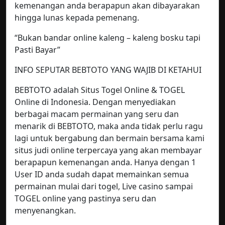
kemenangan anda berapapun akan dibayarakan
hingga lunas kepada pemenang.
“Bukan bandar online kaleng – kaleng bosku tapi
Pasti Bayar”
INFO SEPUTAR BEBTOTO YANG WAJIB DI KETAHUI
BEBTOTO adalah Situs Togel Online & TOGEL
Online di Indonesia. Dengan menyediakan
berbagai macam permainan yang seru dan
menarik di BEBTOTO, maka anda tidak perlu ragu
lagi untuk bergabung dan bermain bersama kami
situs judi online terpercaya yang akan membayar
berapapun kemenangan anda. Hanya dengan 1
User ID anda sudah dapat memainkan semua
permainan mulai dari togel, Live casino sampai
TOGEL online yang pastinya seru dan
menyenangkan.