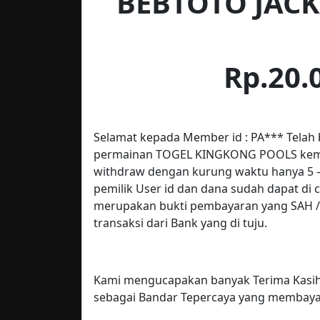
BEBTOTO JAC
Rp.20.
Selamat kepada Member id : PA*** Tela
permainan TOGEL KINGKONG POOLS kemena
withdraw dengan kurung waktu hanya 5 
pemilik User id dan dana sudah dapat di
merupakan bukti pembayaran yang SAH / 
transaksi dari Bank yang di tuju.
Kami mengucapakan banyak Terima Kasi
sebagai Bandar Tepercaya yang membay