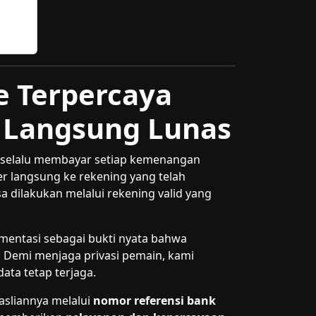
e Terpercaya
Langsung Lunas
selalu membayar setiap kemenangan
er langsung ke rekening yang telah
 dilakukan melalui rekening valid yang
mentasi sebagai bukti nyata bahwa
. Demi menjaga privasi pemain, kami
ata tetap terjaga.
asliannya melalui
nomor referensi bank