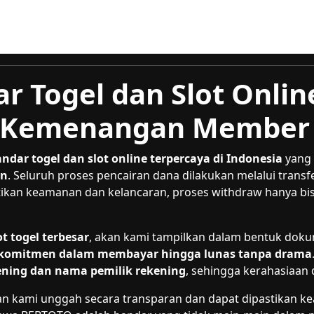
r Togel dan Slot Onlin
 Kemenangan Member 
ndar togel dan slot online terpercaya di Indonesia
yang 
an
. Seluruh proses pencairan dana dilakukan melalui transf
tikan keamanan dan kelancaran, proses withdraw hanya bisa
t togel terbesar
, akan kami tampilkan dalam bentuk doku
komitmen dalam membayar hingga lunas tanpa drama
kening dan nama pemilik rekening
, sehingga kerahasiaan d
 kami unggah secara transparan dan dapat dipastikan ke