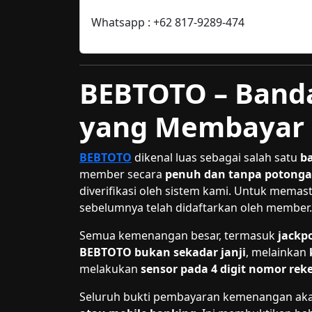
Whatsapp : +62 817-9289-474
BEBTOTO – Banda
yang Membayar
BEBTOTO
dikenal luas sebagai salah satu
ba
member secara
penuh dan tanpa potong
diverifikasi oleh sistem kami. Untuk memas
sebelumnya telah didaftarkan oleh member.
Semua kemenangan besar, termasuk
jackpo
BEBTOTO bukan sekadar janji
, melainkan
melakukan
sensor pada 4 digit nomor re
Seluruh bukti pembayaran kemenangan akan