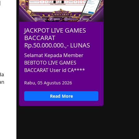
G
JACKPOT LIVE GAMES
BACCARAT
Rp.50.000.000.,- LUNAS
Selamat Kepada Member
BEBTOTO LIVE GAMES
BACCARAT User id CA****
da
an
Rabu, 05 Agustus 2026
Read More