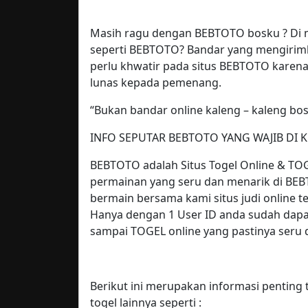
Masih ragu dengan BEBTOTO bosku ? Di m
seperti BEBTOTO? Bandar yang mengirimk
perlu khwatir pada situs BEBTOTO kare
lunas kepada pemenang.
“Bukan bandar online kaleng – kaleng bos
INFO SEPUTAR BEBTOTO YANG WAJIB DI 
BEBTOTO adalah Situs Togel Online & TO
permainan yang seru dan menarik di BEB
bermain bersama kami situs judi online
Hanya dengan 1 User ID anda sudah dapa
sampai TOGEL online yang pastinya seru
Berikut ini merupakan informasi penting
togel lainnya seperti :