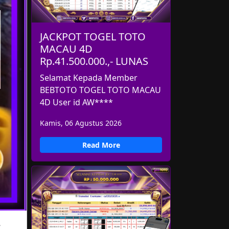
JACKPOT TOGEL TOTO
MACAU 4D
Rp.41.500.000.,- LUNAS
Selamat Kepada Member
BEBTOTO TOGEL TOTO MACAU
4D User id AW****
Kamis, 06 Agustus 2026
Read More