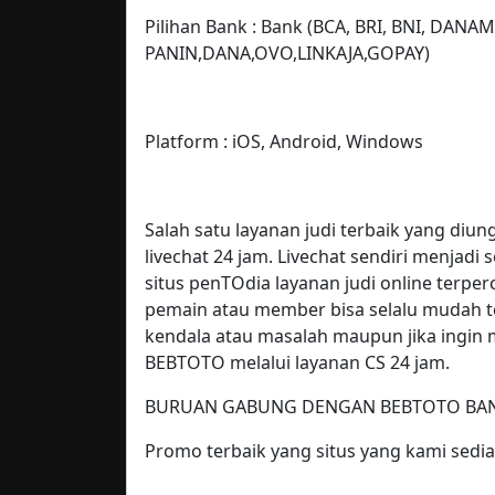
Pilihan Bank : Bank (BCA, BRI, BNI, DAN
PANIN,DANA,OVO,LINKAJA,GOPAY)
Platform : iOS, Android, Windows
Salah satu layanan judi terbaik yang diu
livechat 24 jam. Livechat sendiri menjadi 
situs penTOdia layanan judi online terpe
pemain atau member bisa selalu mudah 
kendala atau masalah maupun jika ingin m
BEBTOTO melalui layanan CS 24 jam.
BURUAN GABUNG DENGAN BEBTOTO BA
Promo terbaik yang situs yang kami sedia