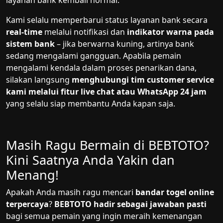
layanan bank kembali normal.
Kami selalu memperbarui status layanan bank secara
real-time
melalui notifikasi dan
indikator warna pada
sistem bank
– jika berwarna kuning, artinya bank
sedang mengalami gangguan. Apabila pemain
mengalami kendala dalam proses penarikan dana,
silakan langsung
menghubungi tim customer service
kami melalui fitur live chat atau WhatsApp 24 jam
yang selalu siap membantu Anda kapan saja.
Masih Ragu Bermain di BEBTOTO?
Kini Saatnya Anda Yakin dan
Menang!
Apakah Anda masih ragu mencari
bandar togel online
terpercaya
?
BEBTOTO hadir sebagai jawaban pasti
bagi semua pemain yang ingin meraih kemenangan