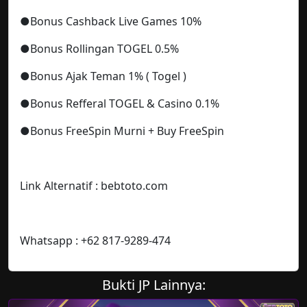
●Bonus Cashback Live Games 10%
●Bonus Rollingan TOGEL 0.5%
●Bonus Ajak Teman 1% ( Togel )
●Bonus Refferal TOGEL & Casino 0.1%
●Bonus FreeSpin Murni + Buy FreeSpin
Link Alternatif : bebtoto.com
Whatsapp : +62 817-9289-474
Bukti JP Lainnya: