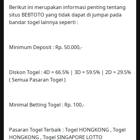
Berikut ini merupakan informasi penting tentang
situs BEBTOTO yang tidak dapat di jumpai pada
bandar togel lainnya seperti :
Minimum Deposit : Rp. 50.000,-
Diskon Togel : 4D = 66.5% | 3D = 59.5% | 2D = 29.5%
( Semua Pasaran Togel )
Minimal Betting Togel : Rp. 100,-
Pasaran Togel Terbaik : Togel HONGKONG , Togel
HONGKONG , Togel SINGAPORE LOTTO