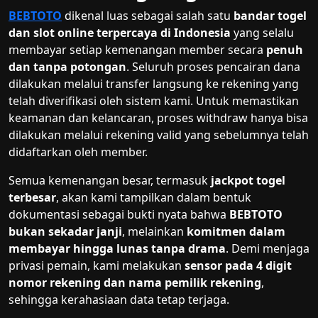
BEBTOTO
dikenal luas sebagai salah satu
bandar togel
dan slot online terpercaya di Indonesia
yang selalu
membayar setiap kemenangan member secara
penuh
dan tanpa potongan
. Seluruh proses pencairan dana
dilakukan melalui transfer langsung ke rekening yang
telah diverifikasi oleh sistem kami. Untuk memastikan
keamanan dan kelancaran, proses withdraw hanya bisa
dilakukan melalui rekening valid yang sebelumnya telah
didaftarkan oleh member.
Semua kemenangan besar, termasuk
jackpot togel
terbesar
, akan kami tampilkan dalam bentuk
dokumentasi sebagai bukti nyata bahwa
BEBTOTO
bukan sekadar janji
, melainkan
komitmen dalam
membayar hingga lunas tanpa drama
. Demi menjaga
privasi pemain, kami melakukan
sensor pada 4 digit
nomor rekening dan nama pemilik rekening
,
sehingga kerahasiaan data tetap terjaga.