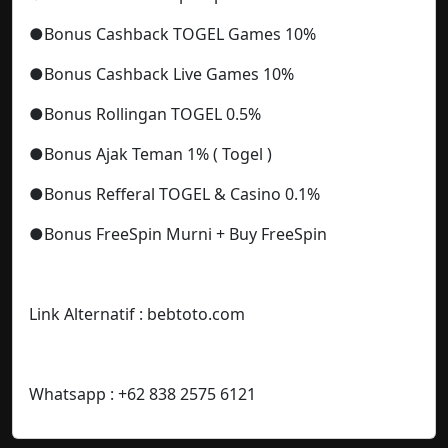
●Bonus Cashback TOGEL Games 10%
●Bonus Cashback Live Games 10%
●Bonus Rollingan TOGEL 0.5%
●Bonus Ajak Teman 1% ( Togel )
●Bonus Refferal TOGEL & Casino 0.1%
●Bonus FreeSpin Murni + Buy FreeSpin
Link Alternatif : bebtoto.com
Whatsapp : +62 838 2575 6121