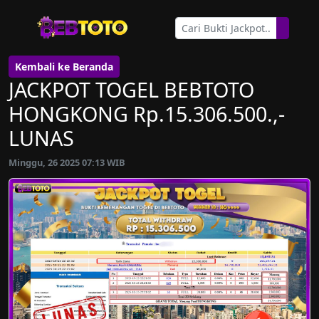
Kembali ke Beranda
JACKPOT TOGEL BEBTOTO
HONGKONG Rp.15.306.500.,-
LUNAS
Minggu, 26 2025 07:13 WIB