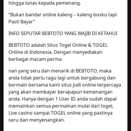
hingga lunas kepada pemenang.
“Bukan bandar online kaleng – kaleng bosku tapi
Pasti Bayar”
INFO SEPUTAR BEBTOTO YANG WAJIB DI KETAHUI
BEBTOTO adalah Situs Togel Online & TOGEL
Online di Indonesia. Dengan menyediakan
berbagai macam perma
nan yang seru dan menarik di BEBTOTO, maka
anda tidak perlu ragu lagi untuk bergabung dan
bermain bersama kami situs judi online terpercaya
yang akan membayar berapapun kemenangan
anda. Hanya dengan 1 User ID anda sudah dapat
memainkan semua permainan mulai dari togel,
Live casino sampai TOGEL online yang pastinya
seru dan menyenangkan.