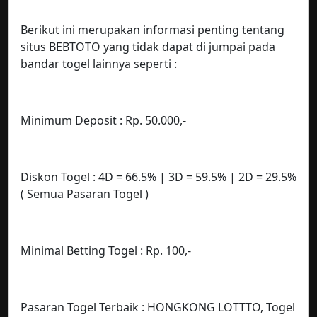
Berikut ini merupakan informasi penting tentang
situs BEBTOTO yang tidak dapat di jumpai pada
bandar togel lainnya seperti :
Minimum Deposit : Rp. 50.000,-
Diskon Togel : 4D = 66.5% | 3D = 59.5% | 2D = 29.5%
( Semua Pasaran Togel )
Minimal Betting Togel : Rp. 100,-
Pasaran Togel Terbaik : HONGKONG LOTTTO, Togel