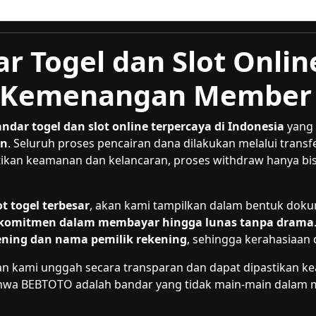
r Togel dan Slot Onlin
 Kemenangan Member 
ndar togel dan slot online terpercaya di Indonesia
yang 
an
. Seluruh proses pencairan dana dilakukan melalui transf
tikan keamanan dan kelancaran, proses withdraw hanya bisa
t togel terbesar
, akan kami tampilkan dalam bentuk doku
komitmen dalam membayar hingga lunas tanpa drama
kening dan nama pemilik rekening
, sehingga kerahasiaan d
 kami unggah secara transparan dan dapat dipastikan ke
ahwa BEBTOTO adalah bandar yang tidak main-main dalam