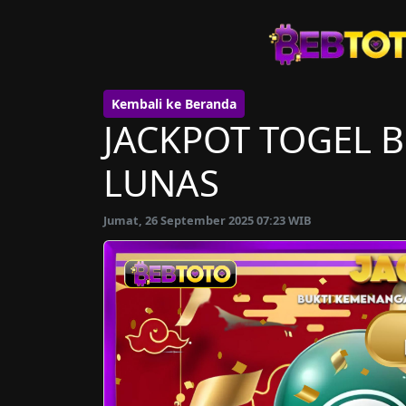
Kembali ke Beranda
JACKPOT TOGEL B
LUNAS
Jumat, 26 September 2025 07:23 WIB