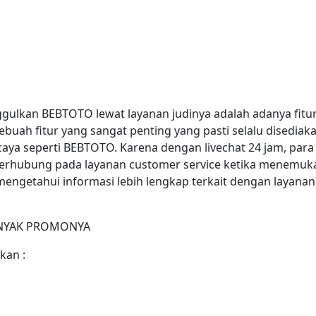
nggulkan BEBTOTO lewat layanan judinya adalah adanya fitu
sebuah fitur yang sangat penting yang pasti selalu disediak
rcaya seperti BEBTOTO. Karena dengan livechat 24 jam, para
terhubung pada layanan customer service ketika menemuk
engetahui informasi lebih lengkap terkait dengan layanan 
NYAK PROMONYA
kan :