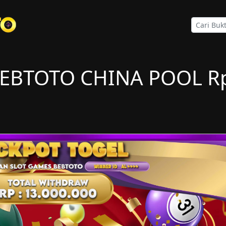
EBTOTO CHINA POOL Rp.