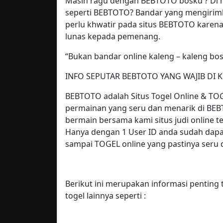
Masih ragu dengan BEBTOTO bosku ? Di m
seperti BEBTOTO? Bandar yang mengirimk
perlu khwatir pada situs BEBTOTO kare
lunas kepada pemenang.
“Bukan bandar online kaleng – kaleng bos
INFO SEPUTAR BEBTOTO YANG WAJIB DI 
BEBTOTO adalah Situs Togel Online & TO
permainan yang seru dan menarik di BEB
bermain bersama kami situs judi online
Hanya dengan 1 User ID anda sudah dapa
sampai TOGEL online yang pastinya seru
Berikut ini merupakan informasi penting
togel lainnya seperti :