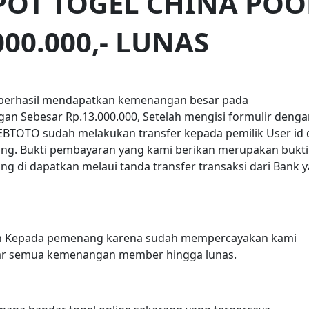
POT TOGEL CHINA POO
000.000,- LUNAS
h berhasil mendapatkan kemenangan besar pada
 Sebesar Rp.13.000.000, Setelah mengisi formulir denga
BEBTOTO sudah melakukan transfer kepada pemilik User id
ang. Bukti pembayaran yang kami berikan merupakan bukti
g di dapatkan melaui tanda transfer transaksi dari Bank 
h Kepada pemenang karena sudah mempercayakan kami
ar semua kemenangan member hingga lunas.