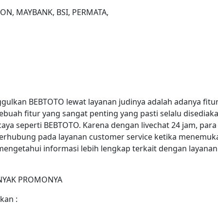
AMON, MAYBANK, BSI, PERMATA,
nggulkan BEBTOTO lewat layanan judinya adalah adanya fitu
sebuah fitur yang sangat penting yang pasti selalu disediak
rcaya seperti BEBTOTO. Karena dengan livechat 24 jam, para
terhubung pada layanan customer service ketika menemuk
engetahui informasi lebih lengkap terkait dengan layanan 
NYAK PROMONYA
kan :