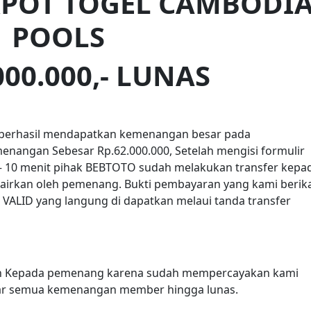
KPOT TOGEL CAMBODI
POOLS
000.000,- LUNAS
h berhasil mendapatkan kemenangan besar pada
ngan Sebesar Rp.62.000.000, Setelah mengisi formulir
– 10 menit pihak BEBTOTO sudah melakukan transfer kepa
 cairkan oleh pemenang. Bukti pembayaran yang kami berik
VALID yang langung di dapatkan melaui tanda transfer
h Kepada pemenang karena sudah mempercayakan kami
ar semua kemenangan member hingga lunas.