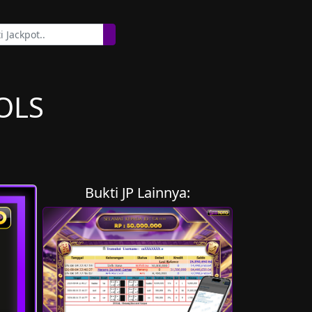
OLS
Bukti JP Lainnya: