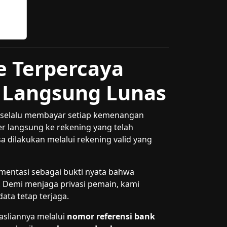
e Terpercaya
Langsung Lunas
selalu membayar setiap kemenangan
er langsung ke rekening yang telah
 dilakukan melalui rekening valid yang
mentasi sebagai bukti nyata bahwa
. Demi menjaga privasi pemain, kami
ata tetap terjaga.
asliannya melalui
nomor referensi bank