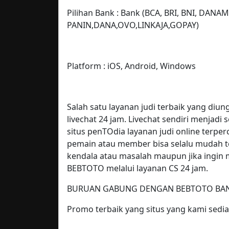
Pilihan Bank : Bank (BCA, BRI, BNI, DAN
PANIN,DANA,OVO,LINKAJA,GOPAY)
Platform : iOS, Android, Windows
Salah satu layanan judi terbaik yang diu
livechat 24 jam. Livechat sendiri menjadi 
situs penTOdia layanan judi online terpe
pemain atau member bisa selalu mudah 
kendala atau masalah maupun jika ingin m
BEBTOTO melalui layanan CS 24 jam.
BURUAN GABUNG DENGAN BEBTOTO BA
Promo terbaik yang situs yang kami sedia