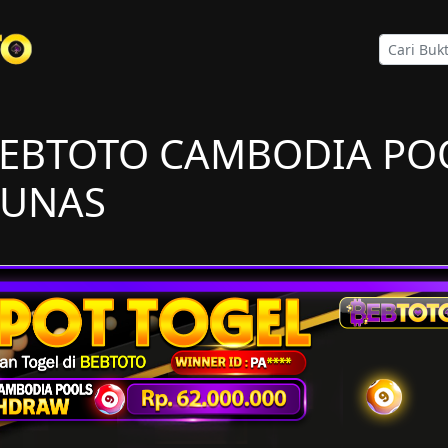
BEBTOTO CAMBODIA PO
 LUNAS