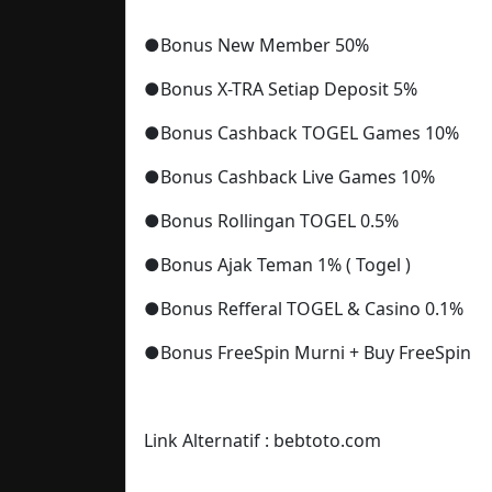
●Bonus New Member 50%
●Bonus X-TRA Setiap Deposit 5%
●Bonus Cashback TOGEL Games 10%
●Bonus Cashback Live Games 10%
●Bonus Rollingan TOGEL 0.5%
●Bonus Ajak Teman 1% ( Togel )
●Bonus Refferal TOGEL & Casino 0.1%
●Bonus FreeSpin Murni + Buy FreeSpin
Link Alternatif : bebtoto.com