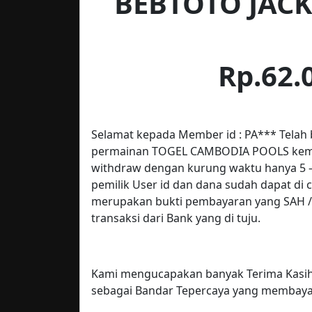
BEBTOTO JAC
Rp.62.
Selamat kepada Member id : PA*** Tela
permainan TOGEL CAMBODIA POOLS kemena
withdraw dengan kurung waktu hanya 5 
pemilik User id dan dana sudah dapat di
merupakan bukti pembayaran yang SAH / 
transaksi dari Bank yang di tuju.
Kami mengucapakan banyak Terima Kasi
sebagai Bandar Tepercaya yang membay