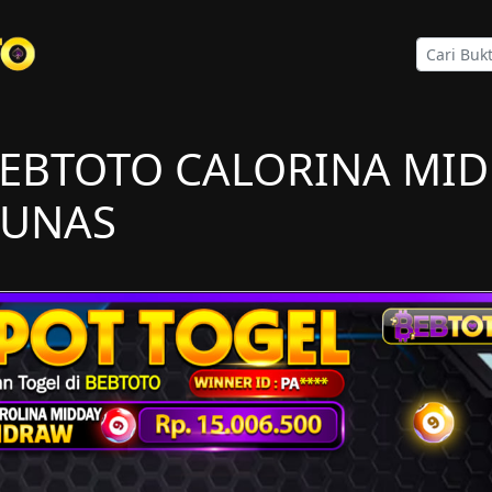
BEBTOTO CALORINA MI
 LUNAS