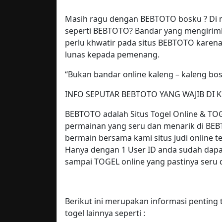
Masih ragu dengan BEBTOTO bosku ? Di m
seperti BEBTOTO? Bandar yang mengirimk
perlu khwatir pada situs BEBTOTO kare
lunas kepada pemenang.
“Bukan bandar online kaleng – kaleng bos
INFO SEPUTAR BEBTOTO YANG WAJIB DI 
BEBTOTO adalah Situs Togel Online & TO
permainan yang seru dan menarik di BEB
bermain bersama kami situs judi online
Hanya dengan 1 User ID anda sudah dapa
sampai TOGEL online yang pastinya seru
Berikut ini merupakan informasi penting
togel lainnya seperti :