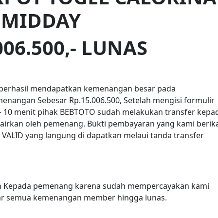
MIDDAY
006.500,- LUNAS
h berhasil mendapatkan kemenangan besar pada
angan Sebesar Rp.15.006.500, Setelah mengisi formulir
– 10 menit pihak BEBTOTO sudah melakukan transfer kepa
 cairkan oleh pemenang. Bukti pembayaran yang kami berik
VALID yang langung di dapatkan melaui tanda transfer
h Kepada pemenang karena sudah mempercayakan kami
ar semua kemenangan member hingga lunas.