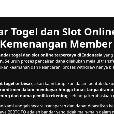
r Togel dan Slot Onlin
 Kemenangan Member 
ndar togel dan slot online terpercaya di Indonesia
yang 
an
. Seluruh proses pencairan dana dilakukan melalui transf
tikan keamanan dan kelancaran, proses withdraw hanya bisa
t togel terbesar
, akan kami tampilkan dalam bentuk doku
komitmen dalam membayar hingga lunas tanpa drama
kening dan nama pemilik rekening
, sehingga kerahasiaan d
 kami unggah secara transparan dan dapat dipastikan ke
ahwa BEBTOTO adalah bandar yang tidak main-main dalam