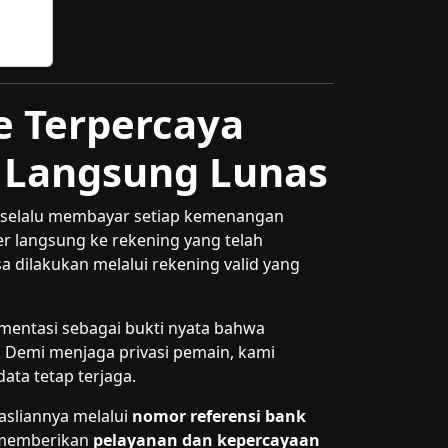
e Terpercaya
Langsung Lunas
selalu membayar setiap kemenangan
er langsung ke rekening yang telah
 dilakukan melalui rekening valid yang
mentasi sebagai bukti nyata bahwa
. Demi menjaga privasi pemain, kami
ata tetap terjaga.
asliannya melalui
nomor referensi bank
 memberikan
pelayanan dan kepercayaan