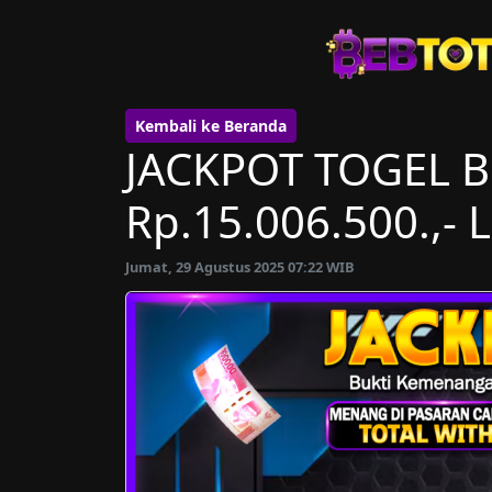
Kembali ke Beranda
JACKPOT TOGEL 
Rp.15.006.500.,-
Jumat, 29 Agustus 2025 07:22 WIB