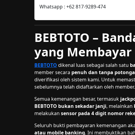
Whatsapp : +62 817-9289-474
BEBTOTO – Banda
yang Membayar
BEBTOTO
dikenal luas sebagai salah satu
ba
member secara
penuh dan tanpa potong
diverifikasi oleh sistem kami. Untuk memas
sebelumnya telah didaftarkan oleh member.
Semua kemenangan besar, termasuk
jackpo
BEBTOTO bukan sekadar janji
, melainkan
melakukan
sensor pada 4 digit nomor re
Seluruh bukti pembayaran kemenangan akan
atau mobile banking
. Ini membuktikan b