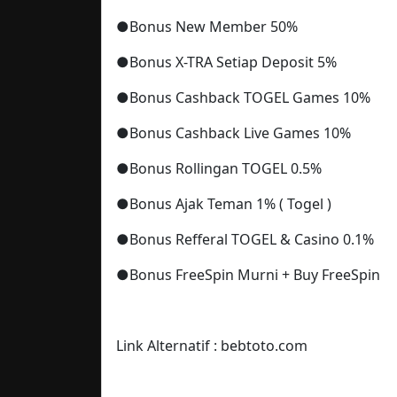
●Bonus New Member 50%
●Bonus X-TRA Setiap Deposit 5%
●Bonus Cashback TOGEL Games 10%
●Bonus Cashback Live Games 10%
●Bonus Rollingan TOGEL 0.5%
●Bonus Ajak Teman 1% ( Togel )
●Bonus Refferal TOGEL & Casino 0.1%
●Bonus FreeSpin Murni + Buy FreeSpin
Link Alternatif : bebtoto.com