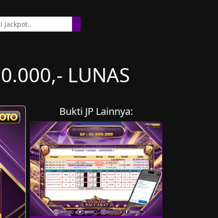
0.000,- LUNAS
Bukti JP Lainnya: