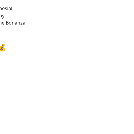
esial.
ay.
me Bonanza.
💰