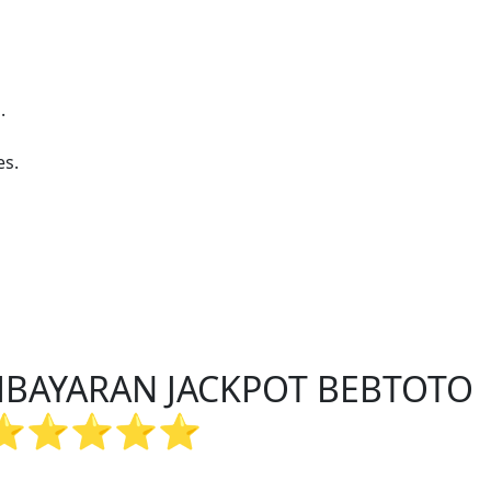
.
es.
MBAYARAN JACKPOT BEBTOTO
⭐️⭐️⭐️⭐️⭐️