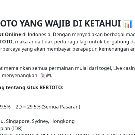
OTO YANG WAJIB DI KETAHUI
📊
ot Online
di Indonesia. Dengan menyediakan berbagai ma
TOTO
, maka anda tidak perlu ragu lagi untuk bergabung d
 terpercaya yang akan membayar berapapun kemenangan a
 memainkan semua permainan mulai dari togel, Live casi
dan menyenangkan. 🃏🎮
ng tentang situs BEBTOTO:
59.5% | 2D = 29.5% (Semua Pasaran)
, Singapore, Sydney, Hongkong
piah (IDR)