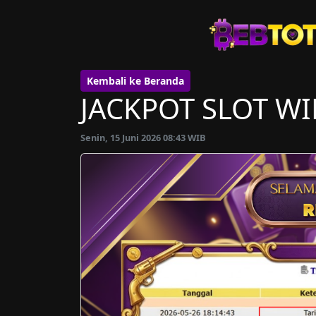
Kembali ke Beranda
JACKPOT SLOT WI
Senin, 15 Juni 2026 08:43 WIB