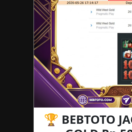
🏆
BEBTOTO JA