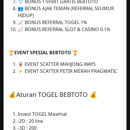
👕 BONUS T-SHIRT GRATIS BEBTOTO
👥 BONUS AJAK TEMAN (REFERRAL SEUMUR
HIDUP)
📈 BONUS REFERRAL TOGEL 1%
📈 BONUS REFERRAL SLOT & CASINO 0.1%
🏆
EVENT SPESIAL BEBTOTO
🏆
🀄 EVENT SCATTER MAHJONG WAYS
⚡ EVENT SCATTER PETIR MERAH PRAGMATIC
💰Aturan TOGEL BEBTOTO 💰
Invest TOGEL Maximal
-2D : 20 line
-3D : 200