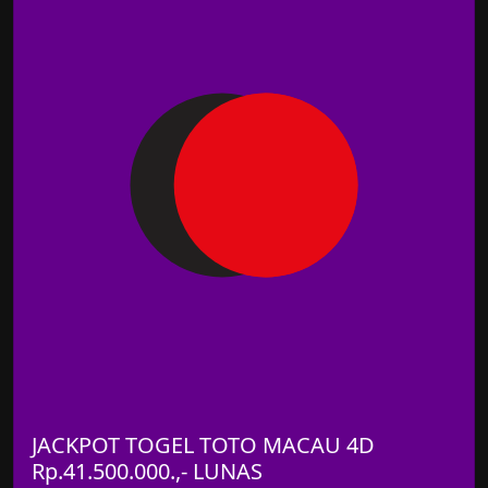
JACKPOT TOGEL TOTO MACAU 4D
Rp.41.500.000.,- LUNAS