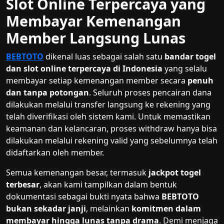
Slot Online Terpercaya yang
Membayar Kemenangan
Member Langsung Lunas
BEBTOTO
dikenal luas sebagai salah satu
bandar togel
dan slot online terpercaya di Indonesia
yang selalu
membayar setiap kemenangan member secara
penuh
dan tanpa potongan
. Seluruh proses pencairan dana
dilakukan melalui transfer langsung ke rekening yang
telah diverifikasi oleh sistem kami. Untuk memastikan
keamanan dan kelancaran, proses withdraw hanya bisa
dilakukan melalui rekening valid yang sebelumnya telah
didaftarkan oleh member.
Semua kemenangan besar, termasuk
jackpot togel
terbesar
, akan kami tampilkan dalam bentuk
dokumentasi sebagai bukti nyata bahwa
BEBTOTO
bukan sekadar janji
, melainkan
komitmen dalam
membayar hingga lunas tanpa drama
. Demi menjaga