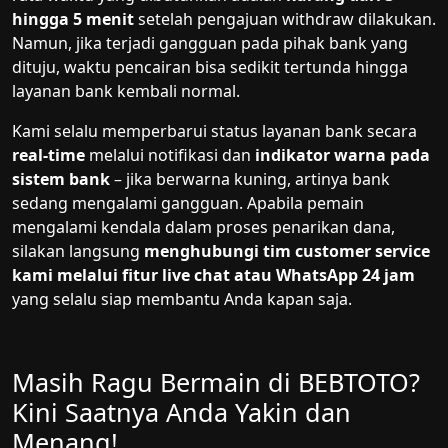
hingga 5 menit
setelah pengajuan withdraw dilakukan.
Namun, jika terjadi gangguan pada pihak bank yang
dituju, waktu pencairan bisa sedikit tertunda hingga
layanan bank kembali normal.
Kami selalu memperbarui status layanan bank secara
real-time
melalui notifikasi dan
indikator warna pada
sistem bank
– jika berwarna kuning, artinya bank
sedang mengalami gangguan. Apabila pemain
mengalami kendala dalam proses penarikan dana,
silakan langsung
menghubungi tim customer service
kami melalui fitur live chat atau WhatsApp 24 jam
yang selalu siap membantu Anda kapan saja.
Masih Ragu Bermain di BEBTOTO?
Kini Saatnya Anda Yakin dan
Menang!