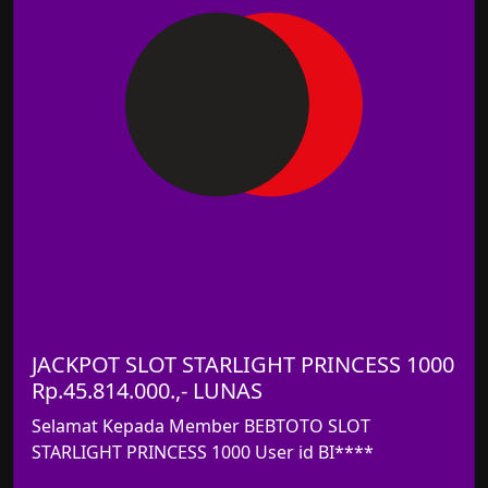
JACKPOT SLOT STARLIGHT PRINCESS 1000
Rp.45.814.000.,- LUNAS
Selamat Kepada Member BEBTOTO SLOT
STARLIGHT PRINCESS 1000 User id BI****