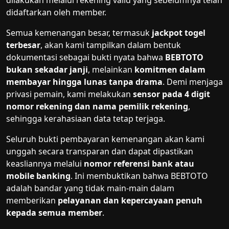
dilakukan melalui rekening valid yang sebelumnya telah
didaftarkan oleh member.
Semua kemenangan besar, termasuk
jackpot togel
terbesar
, akan kami tampilkan dalam bentuk
dokumentasi sebagai bukti nyata bahwa
BEBTOTO
bukan sekadar janji
, melainkan
komitmen dalam
membayar hingga lunas tanpa drama
. Demi menjaga
privasi pemain, kami melakukan
sensor pada 4 digit
nomor rekening dan nama pemilik rekening
,
sehingga kerahasiaan data tetap terjaga.
Seluruh bukti pembayaran kemenangan akan kami
unggah secara transparan dan dapat dipastikan
keasliannya melalui
nomor referensi bank atau
mobile banking
. Ini membuktikan bahwa BEBTOTO
adalah bandar yang tidak main-main dalam
memberikan
pelayanan dan kepercayaan penuh
kepada semua member
.