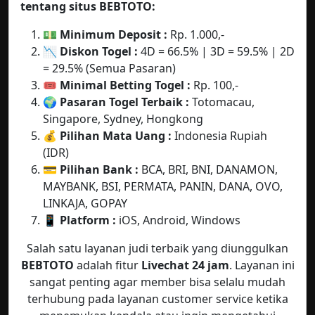
tentang situs BEBTOTO:
💵
Minimum Deposit :
Rp. 1.000,-
📉
Diskon Togel :
4D = 66.5% | 3D = 59.5% | 2D
= 29.5% (Semua Pasaran)
🎟️
Minimal Betting Togel :
Rp. 100,-
🌍
Pasaran Togel Terbaik :
Totomacau,
Singapore, Sydney, Hongkong
💰
Pilihan Mata Uang :
Indonesia Rupiah
(IDR)
💳
Pilihan Bank :
BCA, BRI, BNI, DANAMON,
MAYBANK, BSI, PERMATA, PANIN, DANA, OVO,
LINKAJA, GOPAY
📱
Platform :
iOS, Android, Windows
Salah satu layanan judi terbaik yang diunggulkan
BEBTOTO
adalah fitur
Livechat 24 jam
. Layanan ini
sangat penting agar member bisa selalu mudah
terhubung pada layanan customer service ketika