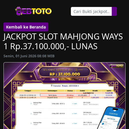
Kembali ke Beranda
JACKPOT SLOT MAHJONG WAYS
1 Rp.37.100.000,- LUNAS
Senin, 01 Juni 2026 08:08 WIB