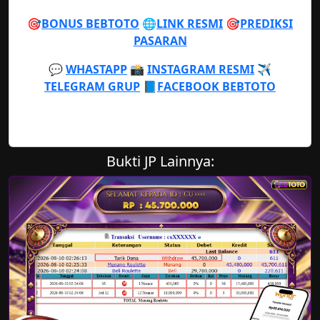
🎯
BONUS BEBTOTO
🌐
LINK RESMI
🎯
PREDIKSI
PASARAN
💬
WHASTAPP
📸
INSTAGRAM RESMI
✈️
TELEGRAM GRUP
📘
FACEBOOK BEBTOTO
Bukti JP Lainnya: