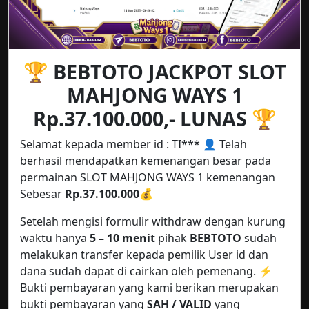
🏆
BEBTOTO JACKPOT SLOT
MAHJONG WAYS 1
Rp.37.100.000,- LUNAS
🏆
Selamat kepada member id : TI*** 👤 Telah
berhasil mendapatkan kemenangan besar pada
permainan SLOT MAHJONG WAYS 1 kemenangan
Sebesar
Rp.37.100.000
💰
Setelah mengisi formulir withdraw dengan kurung
waktu hanya
5 – 10 menit
pihak
BEBTOTO
sudah
melakukan transfer kepada pemilik User id dan
dana sudah dapat di cairkan oleh pemenang. ⚡
Bukti pembayaran yang kami berikan merupakan
bukti pembayaran yang
SAH / VALID
yang