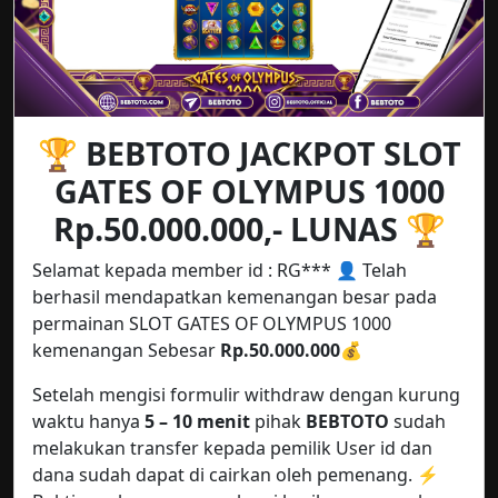
🏆
BEBTOTO JACKPOT SLOT
GATES OF OLYMPUS 1000
Rp.50.000.000,- LUNAS
🏆
Selamat kepada member id : RG*** 👤 Telah
berhasil mendapatkan kemenangan besar pada
permainan SLOT GATES OF OLYMPUS 1000
kemenangan Sebesar
Rp.50.000.000
💰
Setelah mengisi formulir withdraw dengan kurung
waktu hanya
5 – 10 menit
pihak
BEBTOTO
sudah
melakukan transfer kepada pemilik User id dan
dana sudah dapat di cairkan oleh pemenang. ⚡