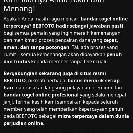
Menang!
Apakah Anda masih ragu mencari
bandar togel online
terpercaya
?
BEBTOTO hadir sebagai jawaban pasti
bagi semua pemain yang ingin meraih kemenangan
dan menikmati proses pencairan dana yang
cepat,
aman, dan tanpa potongan
. Tak ada proses yang
rumit—semua kemenangan akan dibayarkan
penuh
dan tuntas
kepada member tanpa terkecuali.
Bergabunglah sekarang juga di situs resmi
BEBTOTO
, nikmati berbagai
bonus menarik setiap
hari
, dan rasakan langsung pelayanan premium dari
bandar togel online profesional
yang selalu menepati
janji. Terima kasih kami sampaikan kepada seluruh
member yang telah memberikan kepercayaan penuh
pada BEBTOTO sebagai
mitra terpercaya dalam dunia
perjudian online
.