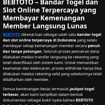
BEBTOTO – Bandar Togel dan
Slot Online Terpercaya yang
Membayar Kemenangan
Member Langsung Lunas
BEBTOTO
dikenal luas sebagai salah satu
bandar togel
dan slot online terpercaya di Indonesia
yang selalu
membayar setiap kemenangan member secara
penuh
dan tanpa potongan
. Seluruh proses pencairan dana
dilakukan melalui transfer langsung ke rekening yang
telah diverifikasi oleh sistem kami. Untuk memastikan
keamanan dan kelancaran, proses withdraw hanya bisa
dilakukan melalui rekening valid yang sebelumnya telah
didaftarkan oleh member.
Semua kemenangan besar, termasuk
jackpot togel
terbesar
, akan kami tampilkan dalam bentuk
dokumentasi sebagai bukti nyata bahwa
BEBTOTO