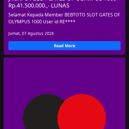
Rp.41.500.000.,- LUNAS
Selamat Kepada Member BEBTOTO SLOT GATES OF
OLYMPUS 1000 User id RE****
Jumat, 07 Agustus 2026
Read More