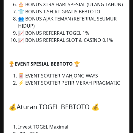
🎂 BONUS XTRA HARI SPESIAL (ULANG TAHUN)
👕 BONUS T-SHIRT GRATIS BEBTOTO
👥 BONUS AJAK TEMAN (REFERRAL SEUMUR
HIDUP)
📈 BONUS REFERRAL TOGEL 1%
📈 BONUS REFERRAL SLOT & CASINO 0.1%
🏆
EVENT SPESIAL BEBTOTO
🏆
🀄 EVENT SCATTER MAHJONG WAYS
⚡ EVENT SCATTER PETIR MERAH PRAGMATIC
💰Aturan TOGEL BEBTOTO 💰
Invest TOGEL Maximal