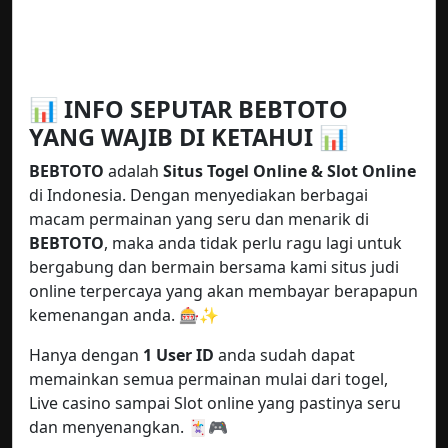
📊
INFO SEPUTAR BEBTOTO
YANG WAJIB DI KETAHUI
📊
BEBTOTO
adalah
Situs Togel Online & Slot Online
di Indonesia. Dengan menyediakan berbagai
macam permainan yang seru dan menarik di
BEBTOTO
, maka anda tidak perlu ragu lagi untuk
bergabung dan bermain bersama kami situs judi
online terpercaya yang akan membayar berapapun
kemenangan anda. 🎰✨
Hanya dengan
1 User ID
anda sudah dapat
memainkan semua permainan mulai dari togel,
Live casino sampai Slot online yang pastinya seru
dan menyenangkan. 🃏🎮