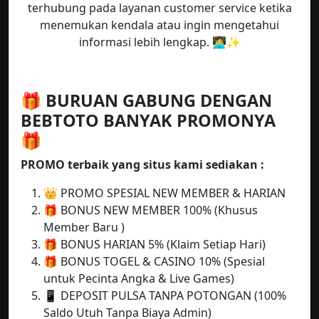
terhubung pada layanan customer service ketika
menemukan kendala atau ingin mengetahui
informasi lebih lengkap. 👩‍💻✨
🎁
BURUAN GABUNG DENGAN
BEBTOTO BANYAK PROMONYA
🎁
PROMO terbaik yang situs kami sediakan :
👑 PROMO SPESIAL NEW MEMBER & HARIAN
🎁 BONUS NEW MEMBER 100% (Khusus
Member Baru )
🎁 BONUS HARIAN 5% (Klaim Setiap Hari)
🎁 BONUS TOGEL & CASINO 10% (Spesial
untuk Pecinta Angka & Live Games)
📱 DEPOSIT PULSA TANPA POTONGAN (100%
Saldo Utuh Tanpa Biaya Admin)