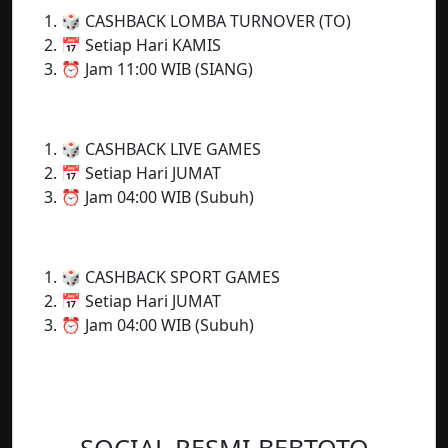
🎲 CASHBACK LOMBA TURNOVER (TO)
📅 Setiap Hari KAMIS
⏰ Jam 11:00 WIB (SIANG)
🎲 CASHBACK LIVE GAMES
📅 Setiap Hari JUMAT
⏰ Jam 04:00 WIB (Subuh)
🎲 CASHBACK SPORT GAMES
📅 Setiap Hari JUMAT
⏰ Jam 04:00 WIB (Subuh)
SOCIAL RESMI BEBTOTO