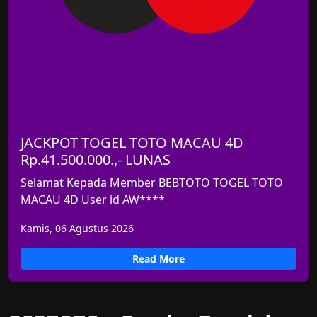
JACKPOT TOGEL TOTO MACAU 4D
Rp.41.500.000.,- LUNAS
Selamat Kepada Member BEBTOTO TOGEL TOTO
MACAU 4D User id AW****
Kamis, 06 Agustus 2026
Read More