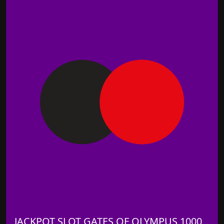
JACKPOT SLOT GATES OF OLYMPUS 1000