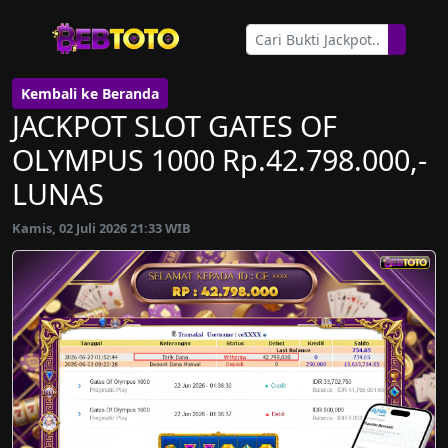
Kembali ke Beranda
JACKPOT SLOT GATES OF
OLYMPUS 1000 Rp.42.798.000,-
LUNAS
Kamis, 02 Juli 2026 21:33 WIB