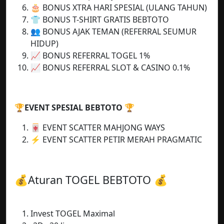
🎂 BONUS XTRA HARI SPESIAL (ULANG TAHUN)
👕 BONUS T-SHIRT GRATIS BEBTOTO
👥 BONUS AJAK TEMAN (REFERRAL SEUMUR
HIDUP)
📈 BONUS REFERRAL TOGEL 1%
📈 BONUS REFERRAL SLOT & CASINO 0.1%
🏆
EVENT SPESIAL BEBTOTO
🏆
🀄 EVENT SCATTER MAHJONG WAYS
⚡ EVENT SCATTER PETIR MERAH PRAGMATIC
💰Aturan TOGEL BEBTOTO 💰
Invest TOGEL Maximal