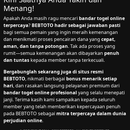
Menang!
Apakah Anda masih ragu mencari
bandar togel online
terpercaya
?
BEBTOTO hadir sebagai jawaban pasti
bagi semua pemain yang ingin meraih kemenangan
dan menikmati proses pencairan dana yang
cepat,
aman, dan tanpa potongan
. Tak ada proses yang
rumit—semua kemenangan akan dibayarkan
penuh
dan tuntas
kepada member tanpa terkecuali.
Bergabunglah sekarang juga di situs resmi
BEBTOTO
, nikmati berbagai
bonus menarik setiap
hari
, dan rasakan langsung pelayanan premium dari
bandar togel online profesional
yang selalu menepati
janji. Terima kasih kami sampaikan kepada seluruh
member yang telah memberikan kepercayaan penuh
pada BEBTOTO sebagai
mitra terpercaya dalam dunia
perjudian online
.