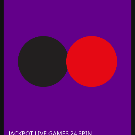
JACKPOT LIVE GAMES 24 SPIN