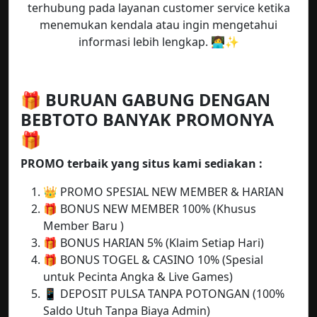
terhubung pada layanan customer service ketika
menemukan kendala atau ingin mengetahui
informasi lebih lengkap. 👩‍💻✨
🎁
BURUAN GABUNG DENGAN
BEBTOTO BANYAK PROMONYA
🎁
PROMO terbaik yang situs kami sediakan :
👑 PROMO SPESIAL NEW MEMBER & HARIAN
🎁 BONUS NEW MEMBER 100% (Khusus
Member Baru )
🎁 BONUS HARIAN 5% (Klaim Setiap Hari)
🎁 BONUS TOGEL & CASINO 10% (Spesial
untuk Pecinta Angka & Live Games)
📱 DEPOSIT PULSA TANPA POTONGAN (100%
Saldo Utuh Tanpa Biaya Admin)