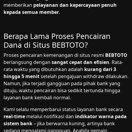
memberikan
pelayanan dan kepercayaan penuh
kepada semua member
.
Berapa Lama Proses Pencairan
Dana di Situs BEBTOTO?
Proses pencairan kemenangan di situs resmi
BEBTOTO
berlangsung dengan
sangat cepat dan efisien
. Rata-
rata waktu yang dibutuhkan adalah
kurang dari 3
hingga 5 menit
setelah pengajuan withdraw dilakukan.
Namun, jika terjadi gangguan pada pihak bank yang
dituju, waktu pencairan bisa sedikit tertunda hingga
layanan bank kembali normal.
Kami selalu memperbarui status layanan bank secara
real-time
melalui notifikasi dan
indikator warna pada
sistem bank
– jika berwarna kuning, artinya bank
sedang mengalami gangguan. Apabila pemain