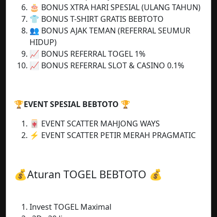
🎂 BONUS XTRA HARI SPESIAL (ULANG TAHUN)
👕 BONUS T-SHIRT GRATIS BEBTOTO
👥 BONUS AJAK TEMAN (REFERRAL SEUMUR
HIDUP)
📈 BONUS REFERRAL TOGEL 1%
📈 BONUS REFERRAL SLOT & CASINO 0.1%
🏆
EVENT SPESIAL BEBTOTO
🏆
🀄 EVENT SCATTER MAHJONG WAYS
⚡ EVENT SCATTER PETIR MERAH PRAGMATIC
💰Aturan TOGEL BEBTOTO 💰
Invest TOGEL Maximal