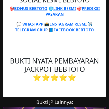
🎯
BONUS BEBTOTO
🌐
LINK RESMI
🎯
PREDIKSI
PASARAN
💬
WHASTAPP
📸
INSTAGRAM RESMI
✈️
TELEGRAM GRUP
📘
FACEBOOK BEBTOTO
BUKTI NYATA PEMBAYARAN
JACKPOT BEBTOTO
⭐️⭐️⭐️⭐️⭐️
Bukti JP Lainnya: