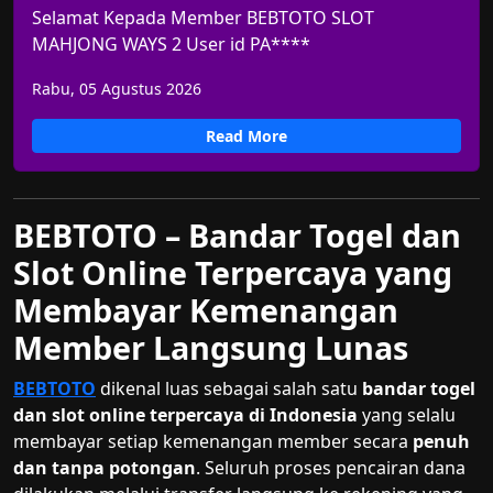
Selamat Kepada Member BEBTOTO SLOT
MAHJONG WAYS 2 User id PA****
Rabu, 05 Agustus 2026
Read More
BEBTOTO – Bandar Togel dan
Slot Online Terpercaya yang
Membayar Kemenangan
Member Langsung Lunas
BEBTOTO
dikenal luas sebagai salah satu
bandar togel
dan slot online terpercaya di Indonesia
yang selalu
membayar setiap kemenangan member secara
penuh
dan tanpa potongan
. Seluruh proses pencairan dana