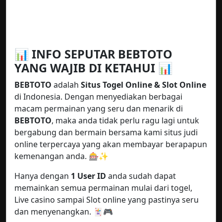
📊
INFO SEPUTAR BEBTOTO
YANG WAJIB DI KETAHUI
📊
BEBTOTO
adalah
Situs Togel Online & Slot Online
di Indonesia. Dengan menyediakan berbagai
macam permainan yang seru dan menarik di
BEBTOTO
, maka anda tidak perlu ragu lagi untuk
bergabung dan bermain bersama kami situs judi
online terpercaya yang akan membayar berapapun
kemenangan anda. 🎰✨
Hanya dengan
1 User ID
anda sudah dapat
memainkan semua permainan mulai dari togel,
Live casino sampai Slot online yang pastinya seru
dan menyenangkan. 🃏🎮