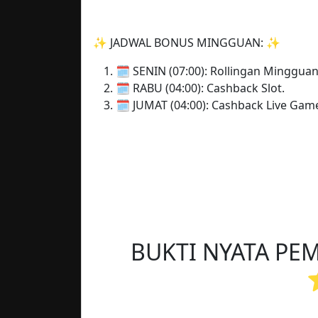
✨ JADWAL BONUS MINGGUAN: ✨
🗓️ SENIN (07:00): Rollingan Mingguan
🗓️ RABU (04:00): Cashback Slot.
🗓️ JUMAT (04:00): Cashback Live Gam
BUKTI NYATA PE