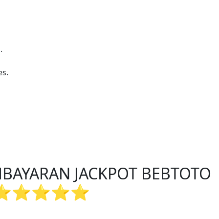
.
es.
MBAYARAN JACKPOT BEBTOTO
⭐️⭐️⭐️⭐️⭐️