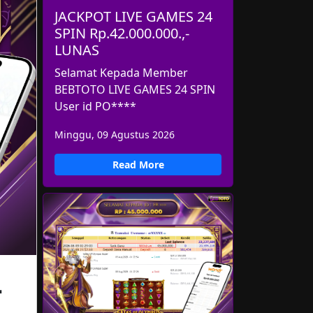
JACKPOT LIVE GAMES 24
SPIN Rp.42.000.000.,-
LUNAS
Selamat Kepada Member
BEBTOTO LIVE GAMES 24 SPIN
User id PO****
Minggu, 09 Agustus 2026
Read More
L