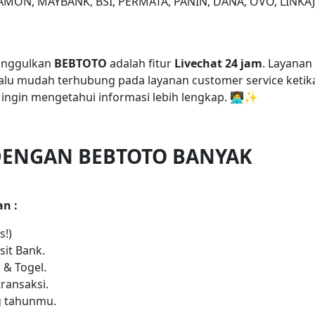
NAMON, MAYBANK, BSI, PERMATA, PANIN, DANA, OVO, LINKAJ
iunggulkan
BEBTOTO
adalah fitur
Livechat 24 jam
. Layanan 
alu mudah terhubung pada layanan customer service ketik
gin mengetahui informasi lebih lengkap. 👩‍💻✨
ENGAN BEBTOTO BANYAK
n :
s!)
it Bank.
& Togel.
ransaksi.
ng tahunmu.