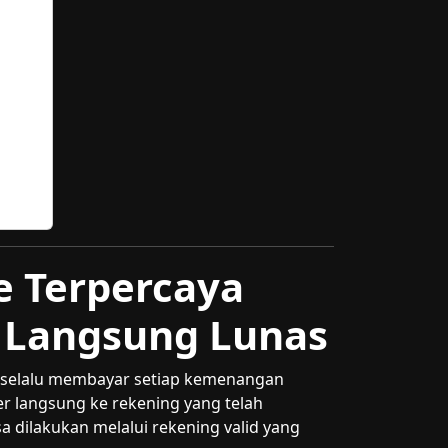
e Terpercaya
Langsung Lunas
selalu membayar setiap kemenangan
er langsung ke rekening yang telah
 dilakukan melalui rekening valid yang