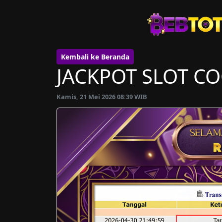
Kembali ke Beranda
JACKPOT SLOT CO
Kamis, 21 Mei 2026 08:39 WIB