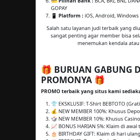
💳
Pilihan Bank :
BCA, BRI, BNI, DA
GOPAY
📱
Platform :
iOS, Android, Windows
Salah satu layanan judi terbaik yang d
sangat penting agar member bisa sel
menemukan kendala atau in
🎁
BURUAN GABUNG D
PROMONYA
🎁
PROMO terbaik yang situs kami sediaka
👕 EKSKLUSIF: T-Shirt BEBTOTO (Grati
💰 NEW MEMBER 100%: Khusus Depos
🎲 NEW MEMBER 10%: Khusus Casino 
📈 BONUS HARIAN 5%: Klaim di awal t
🎂 BIRTHDAY GIFT: Klaim di hari ula