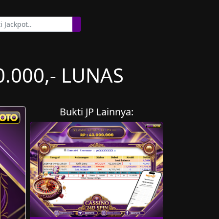
.000,- LUNAS
Bukti JP Lainnya: