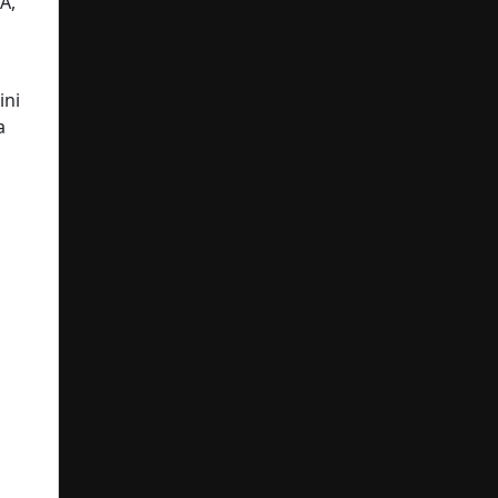
A,
ini
a