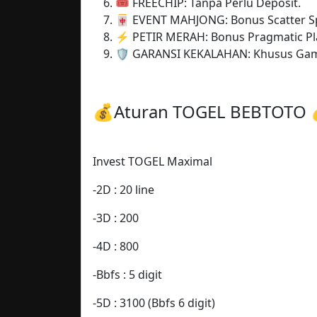
🎟️ FREECHIP: Tanpa Perlu Deposit.
🀄 EVENT MAHJONG: Bonus Scatter Sp
⚡ PETIR MERAH: Bonus Pragmatic Pl
🛡️ GARANSI KEKALAHAN: Khusus Ga
💰Aturan TOGEL BEBTOTO 
Invest TOGEL Maximal
-2D : 20 line
-3D : 200
-4D : 800
-Bbfs : 5 digit
-5D : 3100 (Bbfs 6 digit)