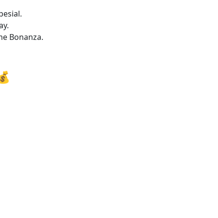
esial.
ay.
me Bonanza.
💰