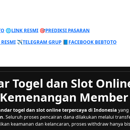
TO
🌐
LINK RESMI
🎯
PREDIKSI PASARAN
 RESMI
✈️
TELEGRAM GRUP
📘
FACEBOOK BEBTOTO
r Togel dan Slot Onlin
 Kemenangan Member 
ndar togel dan slot online terpercaya di Indonesia
yang 
an
. Seluruh proses pencairan dana dilakukan melalui transf
tikan keamanan dan kelancaran, proses withdraw hanya bisa